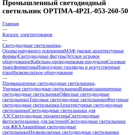
Промышленный светодиодный
светильник OPTIMA-4Р2L-053-260-50
Главная
—
Каталог электротоваров
—
Светодиодные светильники
Опоры наружного освещения
МАФ (малые архитектурные
формы)
Светодиодные фигуры
Детское игровое
оборудование
Кабельно-проводниковая продукция
Силовые
трансформаторы
Новогодние гирлянды и искусственные
ёлки
Низковольтное оборудование
—
Промышленные светодиодные светильники
Уличные светодиодные светильники
Взрывозащищенные
светодиодные светильники
Офисные светодиодные
светильники
Торговые светодиодные светильники
Фигурные
светодиодные светильники
Архитектурные светодиодные
светильники
Светодиодные светильники для
АЗС
Светодиодные прожекторы
Светодиодные
фитосветильники для растений
Светодиодные светильники
для ЖКХ
Аварийные светодиодные
светильники
Низковольтные светодиодные светильники