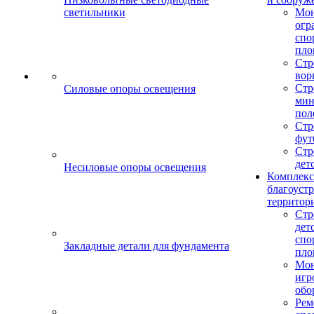
светильники
Мо
огр
спо
пло
Стр
вор
Стр
Силовые опоры освещения
мин
пол
Стр
фут
Стр
дет
Несиловые опоры освещения
Комплекс
благоуст
территор
Стр
дет
спо
Закладные детали для фундамента
пло
Мон
игр
обо
Рем