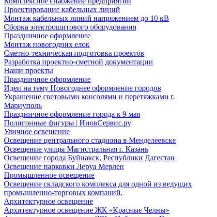
Комплексное снабжение предприятий
Проектирование кабельных линий
Монтаж кабельных линий напряжением до 10 кВ
Сборка электрощитового оборудования
Праздничное оформление
Монтаж новогодних елок
Сметно-техническая подготовка проектов
Разработка проектно-сметной документации
Наши проекты
Праздничное оформление
Идеи на тему Новогоднее оформление городов
Украшение световыми консолями и перетяжками г.
Мариуполь
Праздничное оформление города к 9 мая
Полигонные фигуры | ИновСервис.ру
Уличное освещение
Освещение центрального стадиона в Менделеевске
Освещение улицы Магистральная г. Казань
Освещение города Буйнакск, Республики Дагестан
Освещение парковки Леруа Мерлен
Промышленное освещение
Освещение складского комплекса для одной из ведущих
промышленно-торговых компаний.
Архитектурное освещение
Архитектурное освещение ЖК «Красные Челны»