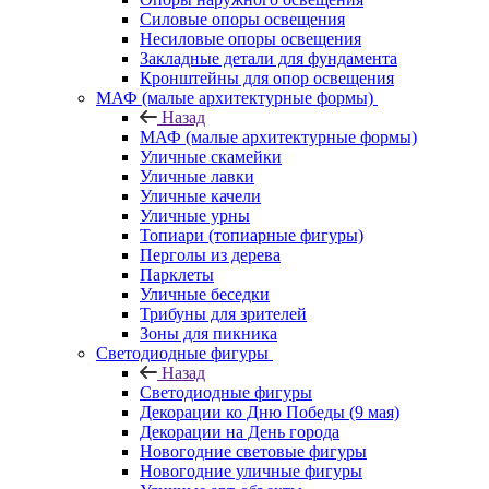
Силовые опоры освещения
Несиловые опоры освещения
Закладные детали для фундамента
Кронштейны для опор освещения
МАФ (малые архитектурные формы)
Назад
МАФ (малые архитектурные формы)
Уличные скамейки
Уличные лавки
Уличные качели
Уличные урны
Топиари (топиарные фигуры)
Перголы из дерева
Парклеты
Уличные беседки
Трибуны для зрителей
Зоны для пикника
Светодиодные фигуры
Назад
Светодиодные фигуры
Декорации ко Дню Победы (9 мая)
Декорации на День города
Новогодние световые фигуры
Новогодние уличные фигуры