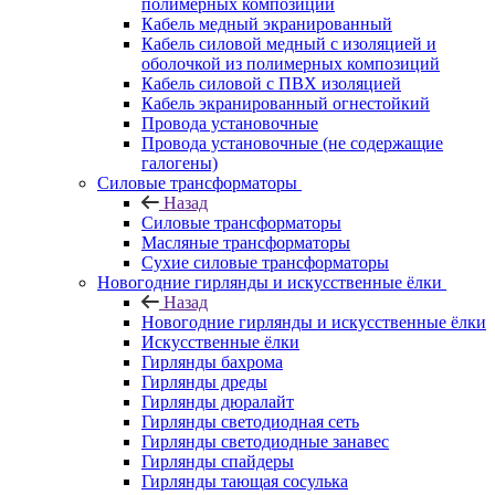
полимерных композиций
Кабель медный экранированный
Кабель силовой медный с изоляцией и
оболочкой из полимерных композиций
Кабель силовой с ПВХ изоляцией
Кабель экранированный огнестойкий
Провода установочные
Провода установочные (не содержащие
галогены)
Силовые трансформаторы
Назад
Силовые трансформаторы
Масляные трансформаторы
Сухие силовые трансформаторы
Новогодние гирлянды и искусственные ёлки
Назад
Новогодние гирлянды и искусственные ёлки
Искусственные ёлки
Гирлянды бахрома
Гирлянды дреды
Гирлянды дюралайт
Гирлянды светодиодная сеть
Гирлянды светодиодные занавес
Гирлянды спайдеры
Гирлянды тающая сосулька