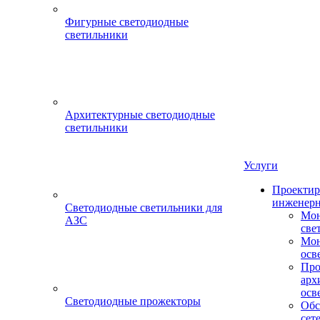
Фигурные светодиодные
светильники
Архитектурные светодиодные
светильники
Услуги
Проектир
инженерн
Светодиодные светильники для
Мон
АЗС
све
Мон
осв
Про
арх
осв
Светодиодные прожекторы
Обс
сет