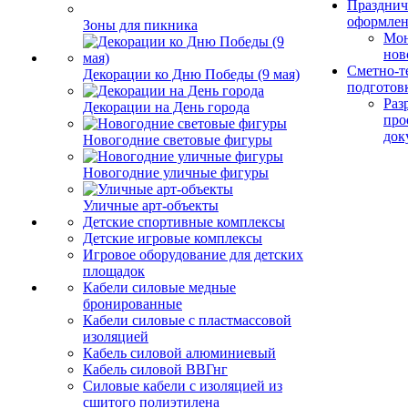
Празднич
оформле
Зоны для пикника
Мо
нов
Сметно-т
Декорации ко Дню Победы (9 мая)
подготов
Раз
Декорации на День города
про
док
Новогодние световые фигуры
Новогодние уличные фигуры
Уличные арт-объекты
Детские спортивные комплексы
Детские игровые комплексы
Игровое оборудование для детских
площадок
Кабели силовые медные
бронированные
Кабели силовые с пластмассовой
изоляцией
Кабель силовой алюминиевый
Кабель силовой ВВГнг
Силовые кабели с изоляцией из
сшитого полиэтилена