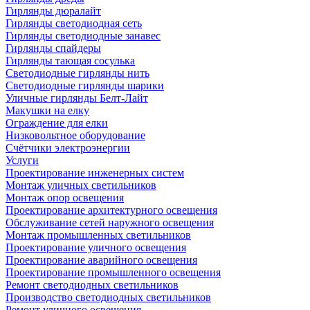
Гирлянды дюралайт
Гирлянды светодиодная сеть
Гирлянды светодиодные занавес
Гирлянды спайдеры
Гирлянды тающая сосулька
Светодиодные гирлянды нить
Светодиодные гирлянды шарики
Уличные гирлянды Белт-Лайт
Макушки на елку
Ограждение для елки
Низковольтное оборудование
Счётчики электроэнергии
Услуги
Проектирование инженерных систем
Монтаж уличных светильников
Монтаж опор освещения
Проектирование архитектурного освещения
Обслуживание сетей наружного освещения
Монтаж промышленных светильников
Проектирование уличного освещения
Проектирование аварийного освещения
Проектирование промышленного освещения
Ремонт светодиодных светильников
Производство светодиодных светильников
Ремонт уличного освещения