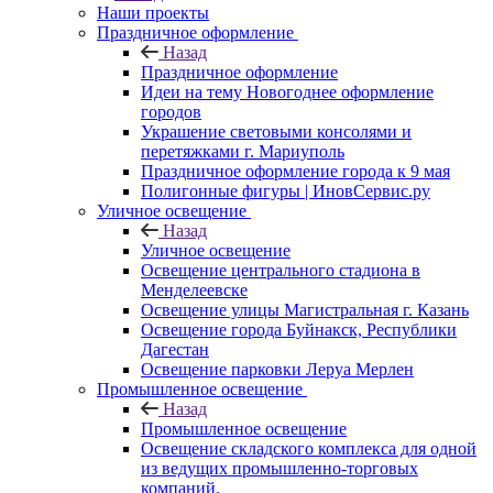
Наши проекты
Праздничное оформление
Назад
Праздничное оформление
Идеи на тему Новогоднее оформление
городов
Украшение световыми консолями и
перетяжками г. Мариуполь
Праздничное оформление города к 9 мая
Полигонные фигуры | ИновСервис.ру
Уличное освещение
Назад
Уличное освещение
Освещение центрального стадиона в
Менделеевске
Освещение улицы Магистральная г. Казань
Освещение города Буйнакск, Республики
Дагестан
Освещение парковки Леруа Мерлен
Промышленное освещение
Назад
Промышленное освещение
Освещение складского комплекса для одной
из ведущих промышленно-торговых
компаний.