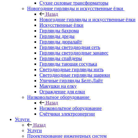
Сухие силовые трансформаторы
Новогодние гирлянды и искусственные ёлки
Назад
Новогодние гирлянды и искусственные ёлки
Искусственные ёлки
Гирлянды бахрома
Гирлянды дреды
Гирлянды дюралайт
Гирлянды светодиодная сеть
Гирлянды светодиодные занавес
Гирлянды спайдеры
Гирлянды тающая сосулька
Светодиодные гирлянды нить
Светодиодные гирлянды шарики
Уличные гирлянды Белт-Лайт
Макушки на елку
Ограждение для елки
Низковольтное оборудование
Назад
Низковольтное оборудование
Счётчики электроэнергии
Услуги
Назад
Услуги
Проектирование инженерных систем