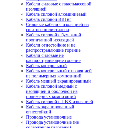
Кабели силовые с пластмассовой
изоляцией
Кабель силовой алюминиевый
Кабель силовой ВВГнг
Силовые кабели с изоляцией из
сшитого полиэтилена
Кабель силовой с бумажной
пропитанной изоляцией
Кабели огнестойкие и не
распространяющие горение
Кабели силовые не
распространяющие горение
Кабель контрольный
Кабель контрольный с изоляцией
из полимерных композиций
Кабель медный экранированный
Кабель силовой медный с
изоляцией и оболочкой из
полимерных композиций
Кабель силовой с ПВХ изоляцией
Кабель экранированный
огнестойкий
Провода установочные
Провода установочные (не
содержащие галогены)