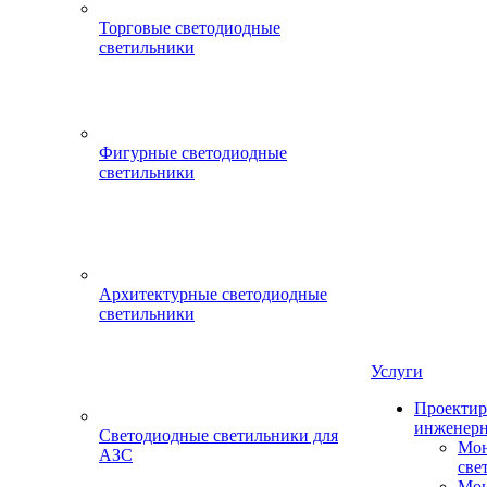
Торговые светодиодные
светильники
Фигурные светодиодные
светильники
Архитектурные светодиодные
светильники
Услуги
Проектир
инженерн
Светодиодные светильники для
Мон
АЗС
све
Мон