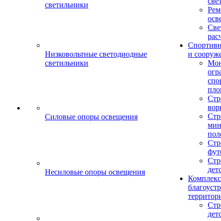
све
светильники
Рем
осв
Све
рас
Спортив
Низковольтные светодиодные
и сооруж
светильники
Мо
огр
спо
пло
Стр
вор
Стр
Силовые опоры освещения
мин
пол
Стр
фут
Стр
дет
Несиловые опоры освещения
Комплекс
благоуст
территор
Стр
дет