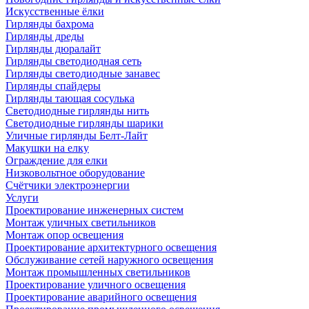
Искусственные ёлки
Гирлянды бахрома
Гирлянды дреды
Гирлянды дюралайт
Гирлянды светодиодная сеть
Гирлянды светодиодные занавес
Гирлянды спайдеры
Гирлянды тающая сосулька
Светодиодные гирлянды нить
Светодиодные гирлянды шарики
Уличные гирлянды Белт-Лайт
Макушки на елку
Ограждение для елки
Низковольтное оборудование
Счётчики электроэнергии
Услуги
Проектирование инженерных систем
Монтаж уличных светильников
Монтаж опор освещения
Проектирование архитектурного освещения
Обслуживание сетей наружного освещения
Монтаж промышленных светильников
Проектирование уличного освещения
Проектирование аварийного освещения