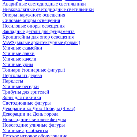
Аварийные светодиодные светильники
Низковольтные светодиодные светильники
Опоры наружного освещения
Силовые опоры освещения
Несиловые опоры освещения
Закладные детали для фундамента
Кронштейны для опор освещения
МАФ (малые архитектурные формы)
Уличные скамейки
Уличные лавки
Уличные качели
Уличные урны
Топиари (топиарные фигуры)
Перголы из дерева
Парклеты
Уличные беседки
Трибуны для зрителей
Зоны для пикника
Светодиодные фигуры
Декорации ко Дню Победы (9 мая)
Декорации на День города
Новогодние световые фигуры
Новогодние уличные фигуры
Уличные арт-объекты
Детское игровое оборудование