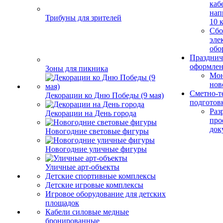
каб
нап
Трибуны для зрителей
10 
Сбо
эле
обо
Празднич
оформле
Зоны для пикника
Мо
нов
Сметно-т
Декорации ко Дню Победы (9 мая)
подготов
Раз
Декорации на День города
про
док
Новогодние световые фигуры
Новогодние уличные фигуры
Уличные арт-объекты
Детские спортивные комплексы
Детские игровые комплексы
Игровое оборудование для детских
площадок
Кабели силовые медные
бронированные