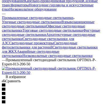
оборудование
Кабельно-проводниковая продукция
Силовые
трансформаторы
Новогодние гирлянды и искусственные
ёлки
Низковольтное оборудование
—
Промышленные светодиодные светильники
Уличные светодиодные светильники
Взрывозащищенные
светодиодные светильники
Офисные светодиодные
светильники
Торговые светодиодные светильники
Фигурные
светодиодные светильники
Архитектурные светодиодные
светильники
Светодиодные светильники для
АЗС
Светодиодные прожекторы
Светодиодные
фитосветильники для растений
Светодиодные светильники
для ЖКХ
Аварийные светодиодные
светильники
Низковольтные светодиодные светильники
—
Промышленный светодиодный светильник OPTIMA-P-
Expert-013-200-50
В избранное
Сравнить