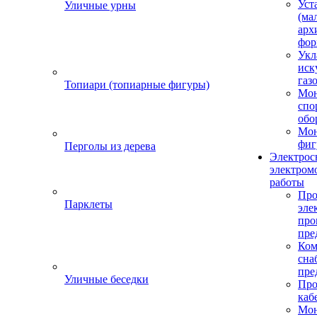
Уст
Уличные урны
(ма
арх
фор
Укл
иск
газ
Топиари (топиарные фигуры)
Мо
спо
обо
Мон
фиг
Перголы из дерева
Электрос
электром
работы
Про
Парклеты
эле
пр
пре
Ком
сна
пре
Уличные беседки
Про
каб
Мо