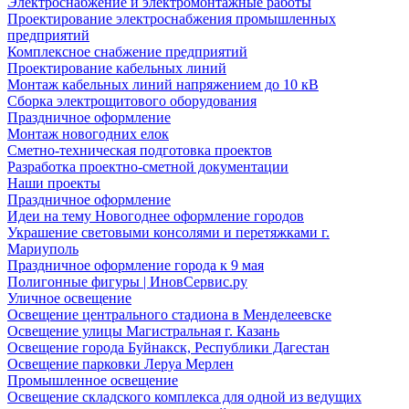
Электроснабжение и электромонтажные работы
Проектирование электроснабжения промышленных
предприятий
Комплексное снабжение предприятий
Проектирование кабельных линий
Монтаж кабельных линий напряжением до 10 кВ
Сборка электрощитового оборудования
Праздничное оформление
Монтаж новогодних елок
Сметно-техническая подготовка проектов
Разработка проектно-сметной документации
Наши проекты
Праздничное оформление
Идеи на тему Новогоднее оформление городов
Украшение световыми консолями и перетяжками г.
Мариуполь
Праздничное оформление города к 9 мая
Полигонные фигуры | ИновСервис.ру
Уличное освещение
Освещение центрального стадиона в Менделеевске
Освещение улицы Магистральная г. Казань
Освещение города Буйнакск, Республики Дагестан
Освещение парковки Леруа Мерлен
Промышленное освещение
Освещение складского комплекса для одной из ведущих