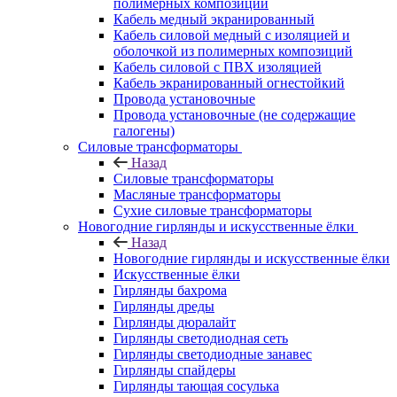
полимерных композиций
Кабель медный экранированный
Кабель силовой медный с изоляцией и
оболочкой из полимерных композиций
Кабель силовой с ПВХ изоляцией
Кабель экранированный огнестойкий
Провода установочные
Провода установочные (не содержащие
галогены)
Силовые трансформаторы
Назад
Силовые трансформаторы
Масляные трансформаторы
Сухие силовые трансформаторы
Новогодние гирлянды и искусственные ёлки
Назад
Новогодние гирлянды и искусственные ёлки
Искусственные ёлки
Гирлянды бахрома
Гирлянды дреды
Гирлянды дюралайт
Гирлянды светодиодная сеть
Гирлянды светодиодные занавес
Гирлянды спайдеры
Гирлянды тающая сосулька