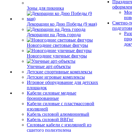
Празднич
оформле
Зоны для пикника
Мо
нов
Сметно-т
Декорации ко Дню Победы (9 мая)
подготов
Раз
Декорации на День города
про
док
Новогодние световые фигуры
Новогодние уличные фигуры
Уличные арт-объекты
Детские спортивные комплексы
Детские игровые комплексы
Игровое оборудование для детских
площадок
Кабели силовые медные
бронированные
Кабели силовые с пластмассовой
изоляцией
Кабель силовой алюминиевый
Кабель силовой ВВГнг
Силовые кабели с изоляцией из
сшитого полиэтилена