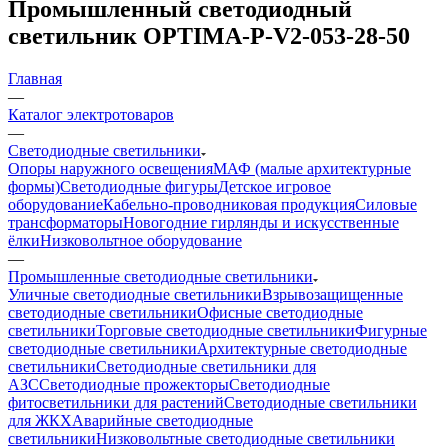
Промышленный светодиодный
светильник OPTIMA-P-V2-053-28-50
Главная
—
Каталог электротоваров
—
Светодиодные светильники
Опоры наружного освещения
МАФ (малые архитектурные
формы)
Светодиодные фигуры
Детское игровое
оборудование
Кабельно-проводниковая продукция
Силовые
трансформаторы
Новогодние гирлянды и искусственные
ёлки
Низковольтное оборудование
—
Промышленные светодиодные светильники
Уличные светодиодные светильники
Взрывозащищенные
светодиодные светильники
Офисные светодиодные
светильники
Торговые светодиодные светильники
Фигурные
светодиодные светильники
Архитектурные светодиодные
светильники
Светодиодные светильники для
АЗС
Светодиодные прожекторы
Светодиодные
фитосветильники для растений
Светодиодные светильники
для ЖКХ
Аварийные светодиодные
светильники
Низковольтные светодиодные светильники