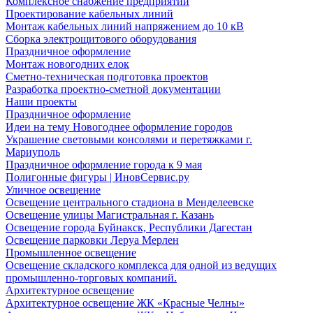
Комплексное снабжение предприятий
Проектирование кабельных линий
Монтаж кабельных линий напряжением до 10 кВ
Сборка электрощитового оборудования
Праздничное оформление
Монтаж новогодних елок
Сметно-техническая подготовка проектов
Разработка проектно-сметной документации
Наши проекты
Праздничное оформление
Идеи на тему Новогоднее оформление городов
Украшение световыми консолями и перетяжками г.
Мариуполь
Праздничное оформление города к 9 мая
Полигонные фигуры | ИновСервис.ру
Уличное освещение
Освещение центрального стадиона в Менделеевске
Освещение улицы Магистральная г. Казань
Освещение города Буйнакск, Республики Дагестан
Освещение парковки Леруа Мерлен
Промышленное освещение
Освещение складского комплекса для одной из ведущих
промышленно-торговых компаний.
Архитектурное освещение
Архитектурное освещение ЖК «Красные Челны»