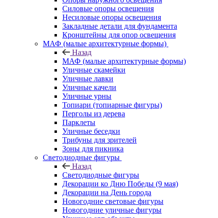
Силовые опоры освещения
Несиловые опоры освещения
Закладные детали для фундамента
Кронштейны для опор освещения
МАФ (малые архитектурные формы)
Назад
МАФ (малые архитектурные формы)
Уличные скамейки
Уличные лавки
Уличные качели
Уличные урны
Топиари (топиарные фигуры)
Перголы из дерева
Парклеты
Уличные беседки
Трибуны для зрителей
Зоны для пикника
Светодиодные фигуры
Назад
Светодиодные фигуры
Декорации ко Дню Победы (9 мая)
Декорации на День города
Новогодние световые фигуры
Новогодние уличные фигуры