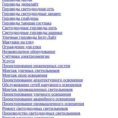
Гирлянды дюралайт
Гирлянды светодиодная сеть
Гирлянды светодиодные занавес
Гирлянды спайдеры
Гирлянды тающая сосулька
Светодиодные гирлянды нить
Светодиодные гирлянды шарики
Уличные гирлянды Белт-Лайт
Макушки на елку
Ограждение для елки
Низковольтное оборудование
Счётчики электроэнергии
Услуги
Проектирование инженерных систем
Монтаж уличных светильников
Монтаж опор освещения
Проектирование архитектурного освещения
Обслуживание сетей наружного освещения
Монтаж промышленных светильников
Проектирование уличного освещения
Проектирование аварийного освещения
Проектирование промышленного освещения
Ремонт светодиодных светильников
Производство светодиодных светильников
Ремонт уличного освещения