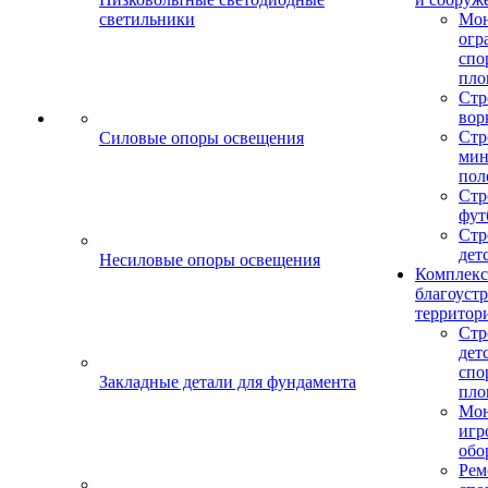
светильники
Мо
огр
спо
пло
Стр
вор
Стр
Силовые опоры освещения
мин
пол
Стр
фут
Стр
дет
Несиловые опоры освещения
Комплекс
благоуст
территор
Стр
дет
спо
Закладные детали для фундамента
пло
Мон
игр
обо
Рем