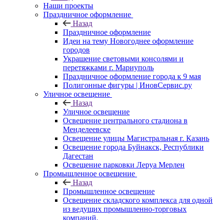
Наши проекты
Праздничное оформление
Назад
Праздничное оформление
Идеи на тему Новогоднее оформление
городов
Украшение световыми консолями и
перетяжками г. Мариуполь
Праздничное оформление города к 9 мая
Полигонные фигуры | ИновСервис.ру
Уличное освещение
Назад
Уличное освещение
Освещение центрального стадиона в
Менделеевске
Освещение улицы Магистральная г. Казань
Освещение города Буйнакск, Республики
Дагестан
Освещение парковки Леруа Мерлен
Промышленное освещение
Назад
Промышленное освещение
Освещение складского комплекса для одной
из ведущих промышленно-торговых
компаний.