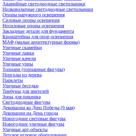
Аварийные светодиодные светильники
Низковольтные светодиодные светильники
Опоры наружного освещения
Силовые опоры освещения
Несиловые опоры освещения
Закладные детали для фундамента
Кронштейны для опор освещения
МАФ (малые архитектурные формы)
Уличные скамейки
Уличные лавки
Уличные качели
Уличные урны
Топиари (топиарные фигуры)
Перголы из дерева
Парклеты
Уличные беседки
Трибуны для зрителей
Зоны для пикника
Светодиодные фигуры
Декорации ко Дню Победы (9 мая)
Декорации на День города
Новогодние световые фигуры
Новогодние уличные фигуры
Уличные арт-объекты
Детское игровое оборудование