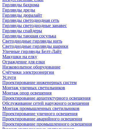
Гирлянды бахрома
Гирлянды дреды
Гирлянды дюралайт
Гирлянды светодиодная сеть
Гирлянды светодиодные занавес
Гирлянды спайдеры
Гирлянды тающая сосулька
Светодиодные гирлянды нить
Светодиодные гирлянды шарики
Уличные гирлянды Белт-Лайт
Макушки на елку
Ограждение для елки
Низковольтное оборудование
Счётчики электроэнергии
Услуги
Проектирование инженерных систем
Монтаж уличных светильников
Монтаж опор освещения
Проектирование архитектурного освещения
Обслуживание сетей наружного освещения
Монтаж промышленных светильников
Проектирование уличного освещения
Проектирование аварийного освещения
Проектирование промышленного освещения