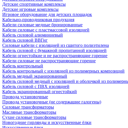
Детские спортивные комплексы
Детские игровые комплексы
Игровое оборудование для детских площадок
Кабельно-проводниковая продукция
Кабели силовые медные бронированные
Кабели силовые с пластмассовой изоляцией
Кабель силовой алюминиевый
Кабель силовой ВВГнг
Силовые кабели с изоляцией из сшитого полиэтилена
Кабель силовой с бумажной пропитанной изоляцией
Кабели огнестойкие и не распространяющие горение
Кабели силовые не распространяющие горение
Кабель контрольный
Кабель контрольный с изоляцией из полимерных композиций
Кабель медный экранированный
Кабель силовой медный с изоляцией и оболочкой из полимер
Кабель силовой с ПВХ изоляцией
Кабель экранированный огнестойкий
Провода установочные
Провода установочные (не содержащие галогены)
Силовые трансформаторы
Масляные трансформаторы
Сухие силовые трансформаторы
Новогодние гирлянды и искусственные ёлки
Искусственные ёлки