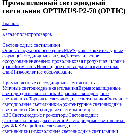
Промышленный светодиодный
светильник OPTIMUS-P2-70 (OPTIC)
Главная
—
Каталог электротоваров
—
Светодиодные светильники
Опоры наружного освещения
МАФ (малые архитектурные
формы)
Светодиодные фигуры
Детское игровое
оборудование
Кабельно-проводниковая продукция
Силовые
трансформаторы
Новогодние гирлянды и искусственные
ёлки
Низковольтное оборудование
—
Промышленные светодиодные светильники
Уличные светодиодные светильники
Взрывозащищенные
светодиодные светильники
Офисные светодиодные
светильники
Торговые светодиодные светильники
Фигурные
светодиодные светильники
Архитектурные светодиодные
светильники
Светодиодные светильники для
АЗС
Светодиодные прожекторы
Светодиодные
фитосветильники для растений
Светодиодные светильники
для ЖКХ
Аварийные светодиодные
светильники
Низковольтные светодиодные светильники