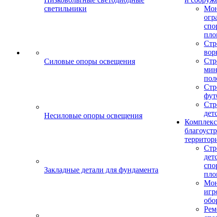
светильники
Мо
огр
спо
пло
Стр
вор
Стр
Силовые опоры освещения
мин
пол
Стр
фут
Стр
дет
Несиловые опоры освещения
Комплекс
благоуст
территор
Стр
дет
спо
Закладные детали для фундамента
пло
Мон
игр
обо
Рем