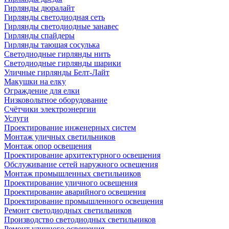
Гирлянды дюралайт
Гирлянды светодиодная сеть
Гирлянды светодиодные занавес
Гирлянды спайдеры
Гирлянды тающая сосулька
Светодиодные гирлянды нить
Светодиодные гирлянды шарики
Уличные гирлянды Белт-Лайт
Макушки на елку
Ограждение для елки
Низковольтное оборудование
Счётчики электроэнергии
Услуги
Проектирование инженерных систем
Монтаж уличных светильников
Монтаж опор освещения
Проектирование архитектурного освещения
Обслуживание сетей наружного освещения
Монтаж промышленных светильников
Проектирование уличного освещения
Проектирование аварийного освещения
Проектирование промышленного освещения
Ремонт светодиодных светильников
Производство светодиодных светильников
Ремонт уличного освещения