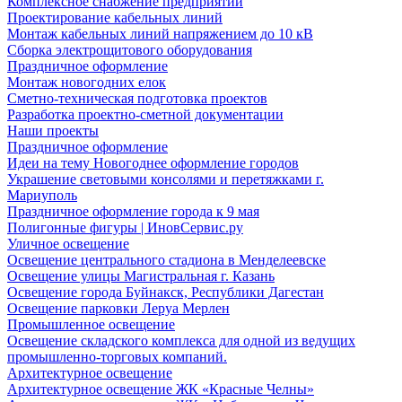
Комплексное снабжение предприятий
Проектирование кабельных линий
Монтаж кабельных линий напряжением до 10 кВ
Сборка электрощитового оборудования
Праздничное оформление
Монтаж новогодних елок
Сметно-техническая подготовка проектов
Разработка проектно-сметной документации
Наши проекты
Праздничное оформление
Идеи на тему Новогоднее оформление городов
Украшение световыми консолями и перетяжками г.
Мариуполь
Праздничное оформление города к 9 мая
Полигонные фигуры | ИновСервис.ру
Уличное освещение
Освещение центрального стадиона в Менделеевске
Освещение улицы Магистральная г. Казань
Освещение города Буйнакск, Республики Дагестан
Освещение парковки Леруа Мерлен
Промышленное освещение
Освещение складского комплекса для одной из ведущих
промышленно-торговых компаний.
Архитектурное освещение
Архитектурное освещение ЖК «Красные Челны»