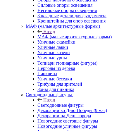
Силовые опоры освещения
Несиловые опоры освещения
Закладные детали для фундамента
Кронштейны для опор освещения
МАФ (малые архитектурные формы)
Назад
МАФ (малые архитектурные формы)
Уличные скамейки
Уличные лавки
Уличные качели
Уличные урны
Топиари (топиарные фигуры)
Перголы из дерева
Парклеты
Уличные беседки
Трибуны для зрителей
Зоны для пикника
Светодиодные фигуры
Назад
Светодиодные фигуры
Декорации ко Дню Победы (9 мая)
Декорации на День города
Новогодние световые фигуры
Новогодние уличные фигуры