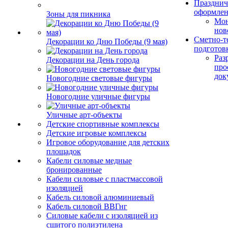
Празднич
оформле
Зоны для пикника
Мо
нов
Сметно-т
Декорации ко Дню Победы (9 мая)
подготов
Раз
Декорации на День города
про
док
Новогодние световые фигуры
Новогодние уличные фигуры
Уличные арт-объекты
Детские спортивные комплексы
Детские игровые комплексы
Игровое оборудование для детских
площадок
Кабели силовые медные
бронированные
Кабели силовые с пластмассовой
изоляцией
Кабель силовой алюминиевый
Кабель силовой ВВГнг
Силовые кабели с изоляцией из
сшитого полиэтилена