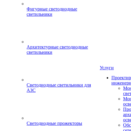
Фигурные светодиодные
светильники
Архитектурные светодиодные
светильники
Услуги
Проектир
инженерн
Светодиодные светильники для
Мон
АЗС
све
Мон
осв
Про
арх
осв
Светодиодные прожекторы
Обс
сет