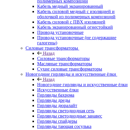
полимерных композиций
Кабель медный экранированный
Кабель силовой медный с изоляцией и
оболочкой из полимерных композиций
Кабель силовой с ПВХ изоляцией
Кабель экранированный огнестойкий
Провода установочные
Провода установочные (не содержащие
галогены)
Силовые трансформаторы
Назад
Силовые трансформаторы
Масляные трансформаторы
Сухие силовые трансформаторы
Новогодние гирлянды и искусственные ёлки
Назад
Новогодние гирлянды и искусственные ёлки
Искусственные ёлки
Гирлянды бахрома
Гирлянды дреды
Гирлянды дюралайт
Гирлянды светодиодная сеть
Гирлянды светодиодные занавес
Гирлянды спайдеры
Гирлянды тающая сосулька