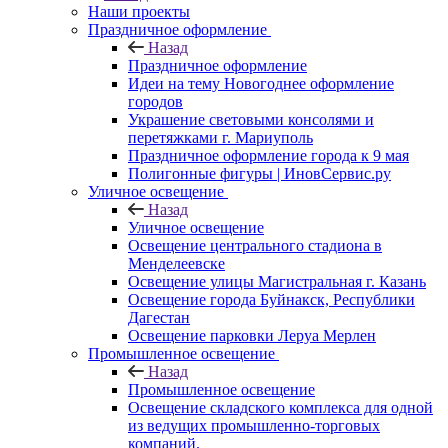
Наши проекты
Праздничное оформление
Назад
Праздничное оформление
Идеи на тему Новогоднее оформление
городов
Украшение световыми консолями и
перетяжками г. Мариуполь
Праздничное оформление города к 9 мая
Полигонные фигуры | ИновСервис.ру
Уличное освещение
Назад
Уличное освещение
Освещение центрального стадиона в
Менделеевске
Освещение улицы Магистральная г. Казань
Освещение города Буйнакск, Республики
Дагестан
Освещение парковки Леруа Мерлен
Промышленное освещение
Назад
Промышленное освещение
Освещение складского комплекса для одной
из ведущих промышленно-торговых
компаний.