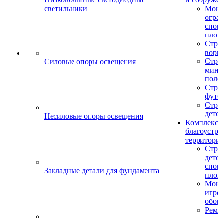
светильники
Мо
огр
спо
пло
Стр
вор
Стр
Силовые опоры освещения
мин
пол
Стр
фут
Стр
дет
Несиловые опоры освещения
Комплекс
благоуст
территор
Стр
дет
спо
Закладные детали для фундамента
пло
Мон
игр
обо
Рем