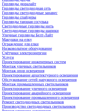
Гирлянды дюралайт
Гирлянды светодиодная сеть
Гирлянды светодиодные занавес
Гирлянды спайдеры
Гирлянды тающая сосулька
Светодиодные гирлянды нить
Светодиодные гирлянды шарики
Уличные гирлянды Белт-Лайт
Макушки на елку
Ограждение для елки
Низковольтное оборудование
Счётчики электроэнергии
Услуги
Проектирование инженерных систем
Монтаж уличных светильников
Монтаж опор освещения
Проектирование архитектурного освещения
Обслуживание сетей наружного освещения
Монтаж промышленных светильников
Проектирование уличного освещения
Проектирование аварийного освещения
Проектирование промышленного освещения
Ремонт светодиодных светильников
Производство светодиодных светильников
Ремонт уличного освещения