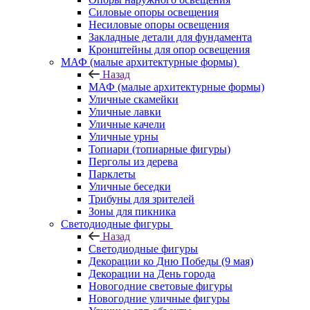
Силовые опоры освещения
Несиловые опоры освещения
Закладные детали для фундамента
Кронштейны для опор освещения
МАФ (малые архитектурные формы)
Назад
МАФ (малые архитектурные формы)
Уличные скамейки
Уличные лавки
Уличные качели
Уличные урны
Топиари (топиарные фигуры)
Перголы из дерева
Парклеты
Уличные беседки
Трибуны для зрителей
Зоны для пикника
Светодиодные фигуры
Назад
Светодиодные фигуры
Декорации ко Дню Победы (9 мая)
Декорации на День города
Новогодние световые фигуры
Новогодние уличные фигуры