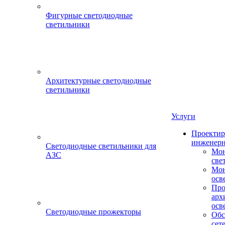
Фигурные светодиодные
светильники
Архитектурные светодиодные
светильники
Услуги
Проектир
инженерн
Светодиодные светильники для
Мон
АЗС
све
Мон
осв
Про
арх
осв
Светодиодные прожекторы
Обс
сет