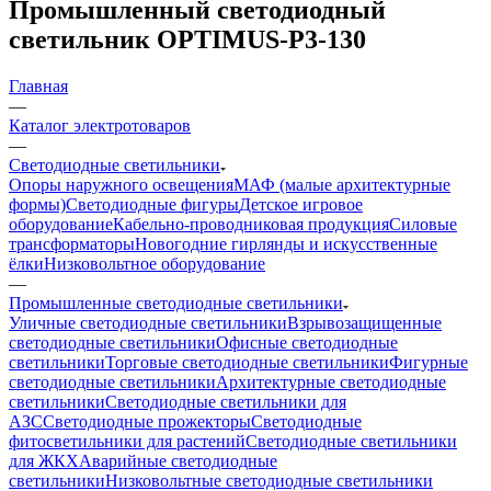
Промышленный светодиодный
светильник OPTIMUS-P3-130
Главная
—
Каталог электротоваров
—
Светодиодные светильники
Опоры наружного освещения
МАФ (малые архитектурные
формы)
Светодиодные фигуры
Детское игровое
оборудование
Кабельно-проводниковая продукция
Силовые
трансформаторы
Новогодние гирлянды и искусственные
ёлки
Низковольтное оборудование
—
Промышленные светодиодные светильники
Уличные светодиодные светильники
Взрывозащищенные
светодиодные светильники
Офисные светодиодные
светильники
Торговые светодиодные светильники
Фигурные
светодиодные светильники
Архитектурные светодиодные
светильники
Светодиодные светильники для
АЗС
Светодиодные прожекторы
Светодиодные
фитосветильники для растений
Светодиодные светильники
для ЖКХ
Аварийные светодиодные
светильники
Низковольтные светодиодные светильники