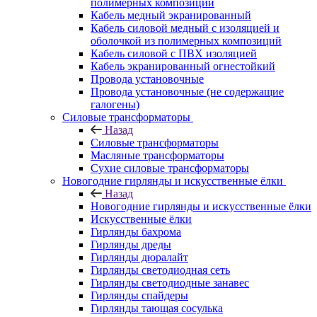
полимерных композиций
Кабель медный экранированный
Кабель силовой медный с изоляцией и
оболочкой из полимерных композиций
Кабель силовой с ПВХ изоляцией
Кабель экранированный огнестойкий
Провода установочные
Провода установочные (не содержащие
галогены)
Силовые трансформаторы
Назад
Силовые трансформаторы
Масляные трансформаторы
Сухие силовые трансформаторы
Новогодние гирлянды и искусственные ёлки
Назад
Новогодние гирлянды и искусственные ёлки
Искусственные ёлки
Гирлянды бахрома
Гирлянды дреды
Гирлянды дюралайт
Гирлянды светодиодная сеть
Гирлянды светодиодные занавес
Гирлянды спайдеры
Гирлянды тающая сосулька