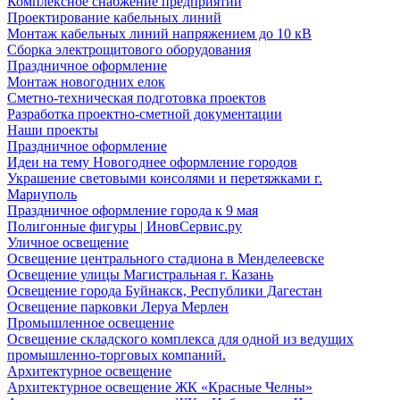
Комплексное снабжение предприятий
Проектирование кабельных линий
Монтаж кабельных линий напряжением до 10 кВ
Сборка электрощитового оборудования
Праздничное оформление
Монтаж новогодних елок
Сметно-техническая подготовка проектов
Разработка проектно-сметной документации
Наши проекты
Праздничное оформление
Идеи на тему Новогоднее оформление городов
Украшение световыми консолями и перетяжками г.
Мариуполь
Праздничное оформление города к 9 мая
Полигонные фигуры | ИновСервис.ру
Уличное освещение
Освещение центрального стадиона в Менделеевске
Освещение улицы Магистральная г. Казань
Освещение города Буйнакск, Республики Дагестан
Освещение парковки Леруа Мерлен
Промышленное освещение
Освещение складского комплекса для одной из ведущих
промышленно-торговых компаний.
Архитектурное освещение
Архитектурное освещение ЖК «Красные Челны»