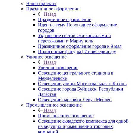
Наши проекты
Праздничное оформление
Назад
Праздничное оформление
Идеи на тему Новогоднее оформление
городов
Украшение световыми консолями и
перетяжками г. Мариуполь
Праздничное оформление города к 9 мая
Полигонные фигуры | ИновСервис.ру
Уличное освещение
Назад
Уличное освещение
Освещение центрального стадиона в
Менделеевске
Освещение улицы Магистральная г. Казань
Освещение города Буйнакск, Республики
Дагестан
Освещение парковки Леруа Мерлен
Промышленное освещение
Назад
Промышленное освещение
Освещение складского комплекса для одной
из ведущих промышленно-торговых
компаний.