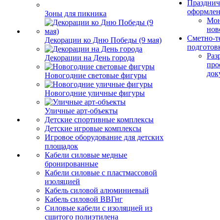
Празднич
оформле
Зоны для пикника
Мо
нов
Сметно-т
Декорации ко Дню Победы (9 мая)
подготов
Раз
Декорации на День города
про
док
Новогодние световые фигуры
Новогодние уличные фигуры
Уличные арт-объекты
Детские спортивные комплексы
Детские игровые комплексы
Игровое оборудование для детских
площадок
Кабели силовые медные
бронированные
Кабели силовые с пластмассовой
изоляцией
Кабель силовой алюминиевый
Кабель силовой ВВГнг
Силовые кабели с изоляцией из
сшитого полиэтилена