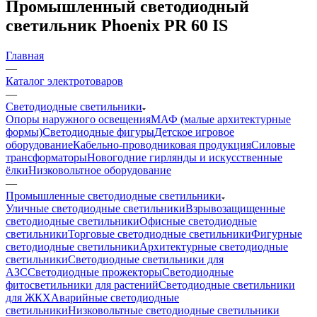
Промышленный светодиодный
светильник Phoenix PR 60 IS
Главная
—
Каталог электротоваров
—
Светодиодные светильники
Опоры наружного освещения
МАФ (малые архитектурные
формы)
Светодиодные фигуры
Детское игровое
оборудование
Кабельно-проводниковая продукция
Силовые
трансформаторы
Новогодние гирлянды и искусственные
ёлки
Низковольтное оборудование
—
Промышленные светодиодные светильники
Уличные светодиодные светильники
Взрывозащищенные
светодиодные светильники
Офисные светодиодные
светильники
Торговые светодиодные светильники
Фигурные
светодиодные светильники
Архитектурные светодиодные
светильники
Светодиодные светильники для
АЗС
Светодиодные прожекторы
Светодиодные
фитосветильники для растений
Светодиодные светильники
для ЖКХ
Аварийные светодиодные
светильники
Низковольтные светодиодные светильники