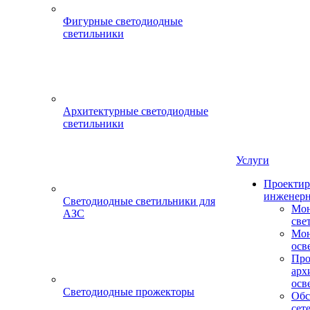
Фигурные светодиодные
светильники
Архитектурные светодиодные
светильники
Услуги
Проектир
инженерн
Светодиодные светильники для
Мон
АЗС
све
Мон
осв
Про
арх
осв
Светодиодные прожекторы
Обс
сет