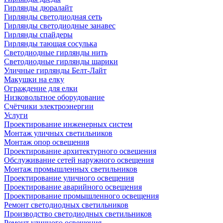
Гирлянды дюралайт
Гирлянды светодиодная сеть
Гирлянды светодиодные занавес
Гирлянды спайдеры
Гирлянды тающая сосулька
Светодиодные гирлянды нить
Светодиодные гирлянды шарики
Уличные гирлянды Белт-Лайт
Макушки на елку
Ограждение для елки
Низковольтное оборудование
Счётчики электроэнергии
Услуги
Проектирование инженерных систем
Монтаж уличных светильников
Монтаж опор освещения
Проектирование архитектурного освещения
Обслуживание сетей наружного освещения
Монтаж промышленных светильников
Проектирование уличного освещения
Проектирование аварийного освещения
Проектирование промышленного освещения
Ремонт светодиодных светильников
Производство светодиодных светильников
Ремонт уличного освещения