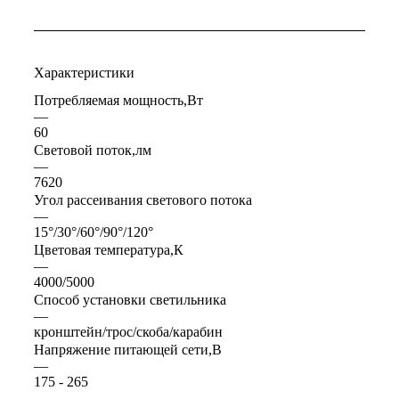
Характеристики
Потребляемая мощность,Вт
—
60
Световой поток,лм
—
7620
Угол рассеивания светового потока
—
15°/30°/60°/90°/120°
Цветовая температура,К
—
4000/5000
Способ установки светильника
—
кронштейн/трос/скоба/карабин
Напряжение питающей сети,В
—
175 - 265