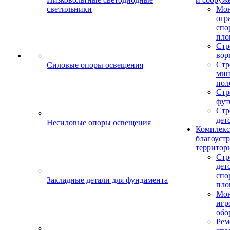
светильники
Мо
огр
спо
пло
Стр
вор
Стр
Силовые опоры освещения
мин
пол
Стр
фут
Стр
дет
Несиловые опоры освещения
Комплекс
благоуст
территор
Стр
дет
спо
Закладные детали для фундамента
пло
Мон
игр
обо
Рем