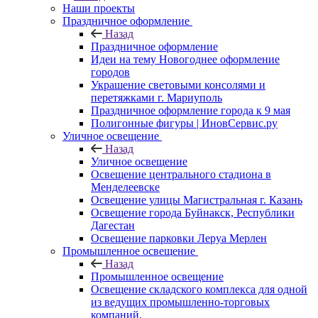
Наши проекты
Праздничное оформление
Назад
Праздничное оформление
Идеи на тему Новогоднее оформление
городов
Украшение световыми консолями и
перетяжками г. Мариуполь
Праздничное оформление города к 9 мая
Полигонные фигуры | ИновСервис.ру
Уличное освещение
Назад
Уличное освещение
Освещение центрального стадиона в
Менделеевске
Освещение улицы Магистральная г. Казань
Освещение города Буйнакск, Республики
Дагестан
Освещение парковки Леруа Мерлен
Промышленное освещение
Назад
Промышленное освещение
Освещение складского комплекса для одной
из ведущих промышленно-торговых
компаний.