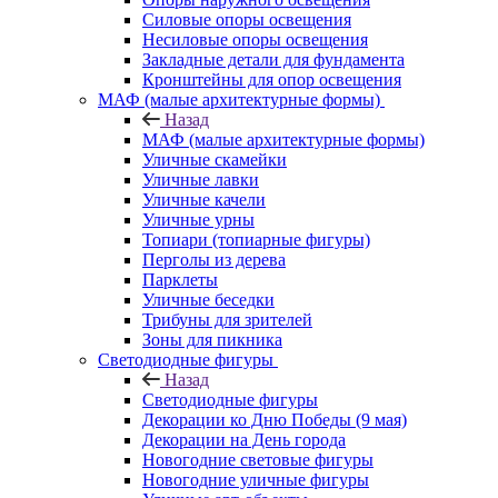
Силовые опоры освещения
Несиловые опоры освещения
Закладные детали для фундамента
Кронштейны для опор освещения
МАФ (малые архитектурные формы)
Назад
МАФ (малые архитектурные формы)
Уличные скамейки
Уличные лавки
Уличные качели
Уличные урны
Топиари (топиарные фигуры)
Перголы из дерева
Парклеты
Уличные беседки
Трибуны для зрителей
Зоны для пикника
Светодиодные фигуры
Назад
Светодиодные фигуры
Декорации ко Дню Победы (9 мая)
Декорации на День города
Новогодние световые фигуры
Новогодние уличные фигуры