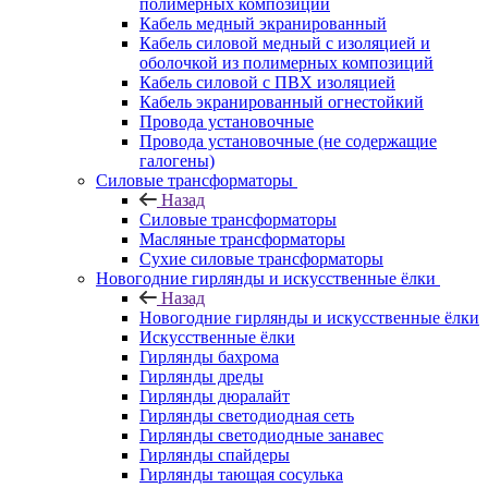
полимерных композиций
Кабель медный экранированный
Кабель силовой медный с изоляцией и
оболочкой из полимерных композиций
Кабель силовой с ПВХ изоляцией
Кабель экранированный огнестойкий
Провода установочные
Провода установочные (не содержащие
галогены)
Силовые трансформаторы
Назад
Силовые трансформаторы
Масляные трансформаторы
Сухие силовые трансформаторы
Новогодние гирлянды и искусственные ёлки
Назад
Новогодние гирлянды и искусственные ёлки
Искусственные ёлки
Гирлянды бахрома
Гирлянды дреды
Гирлянды дюралайт
Гирлянды светодиодная сеть
Гирлянды светодиодные занавес
Гирлянды спайдеры
Гирлянды тающая сосулька