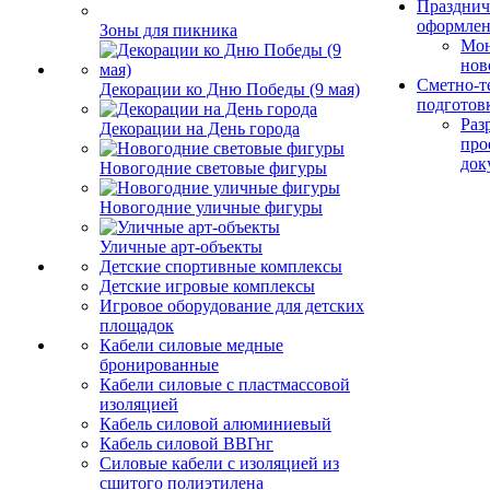
Празднич
оформле
Зоны для пикника
Мо
нов
Сметно-т
Декорации ко Дню Победы (9 мая)
подготов
Раз
Декорации на День города
про
док
Новогодние световые фигуры
Новогодние уличные фигуры
Уличные арт-объекты
Детские спортивные комплексы
Детские игровые комплексы
Игровое оборудование для детских
площадок
Кабели силовые медные
бронированные
Кабели силовые с пластмассовой
изоляцией
Кабель силовой алюминиевый
Кабель силовой ВВГнг
Силовые кабели с изоляцией из
сшитого полиэтилена