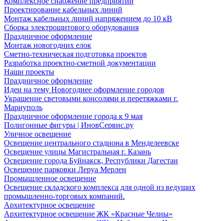
Комплексное снабжение предприятий
Проектирование кабельных линий
Монтаж кабельных линий напряжением до 10 кВ
Сборка электрощитового оборудования
Праздничное оформление
Монтаж новогодних елок
Сметно-техническая подготовка проектов
Разработка проектно-сметной документации
Наши проекты
Праздничное оформление
Идеи на тему Новогоднее оформление городов
Украшение световыми консолями и перетяжками г.
Мариуполь
Праздничное оформление города к 9 мая
Полигонные фигуры | ИновСервис.ру
Уличное освещение
Освещение центрального стадиона в Менделеевске
Освещение улицы Магистральная г. Казань
Освещение города Буйнакск, Республики Дагестан
Освещение парковки Леруа Мерлен
Промышленное освещение
Освещение складского комплекса для одной из ведущих
промышленно-торговых компаний.
Архитектурное освещение
Архитектурное освещение ЖК «Красные Челны»