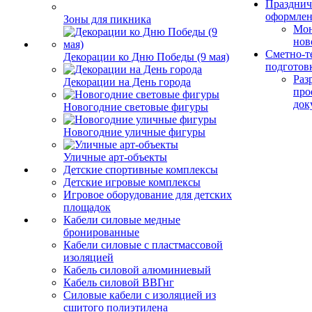
Празднич
оформле
Зоны для пикника
Мо
нов
Сметно-т
Декорации ко Дню Победы (9 мая)
подготов
Раз
Декорации на День города
про
док
Новогодние световые фигуры
Новогодние уличные фигуры
Уличные арт-объекты
Детские спортивные комплексы
Детские игровые комплексы
Игровое оборудование для детских
площадок
Кабели силовые медные
бронированные
Кабели силовые с пластмассовой
изоляцией
Кабель силовой алюминиевый
Кабель силовой ВВГнг
Силовые кабели с изоляцией из
сшитого полиэтилена