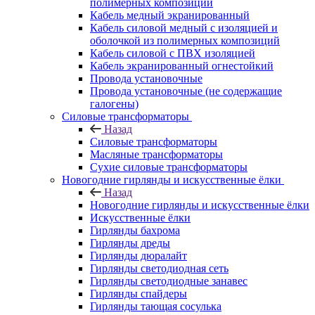
полимерных композиций
Кабель медный экранированный
Кабель силовой медный с изоляцией и
оболочкой из полимерных композиций
Кабель силовой с ПВХ изоляцией
Кабель экранированный огнестойкий
Провода установочные
Провода установочные (не содержащие
галогены)
Силовые трансформаторы
Назад
Силовые трансформаторы
Масляные трансформаторы
Сухие силовые трансформаторы
Новогодние гирлянды и искусственные ёлки
Назад
Новогодние гирлянды и искусственные ёлки
Искусственные ёлки
Гирлянды бахрома
Гирлянды дреды
Гирлянды дюралайт
Гирлянды светодиодная сеть
Гирлянды светодиодные занавес
Гирлянды спайдеры
Гирлянды тающая сосулька