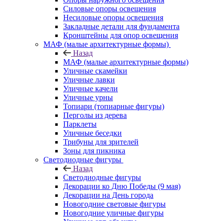
Силовые опоры освещения
Несиловые опоры освещения
Закладные детали для фундамента
Кронштейны для опор освещения
МАФ (малые архитектурные формы)
Назад
МАФ (малые архитектурные формы)
Уличные скамейки
Уличные лавки
Уличные качели
Уличные урны
Топиари (топиарные фигуры)
Перголы из дерева
Парклеты
Уличные беседки
Трибуны для зрителей
Зоны для пикника
Светодиодные фигуры
Назад
Светодиодные фигуры
Декорации ко Дню Победы (9 мая)
Декорации на День города
Новогодние световые фигуры
Новогодние уличные фигуры