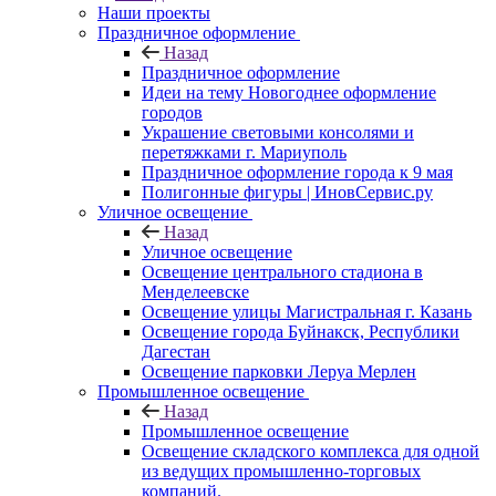
Наши проекты
Праздничное оформление
Назад
Праздничное оформление
Идеи на тему Новогоднее оформление
городов
Украшение световыми консолями и
перетяжками г. Мариуполь
Праздничное оформление города к 9 мая
Полигонные фигуры | ИновСервис.ру
Уличное освещение
Назад
Уличное освещение
Освещение центрального стадиона в
Менделеевске
Освещение улицы Магистральная г. Казань
Освещение города Буйнакск, Республики
Дагестан
Освещение парковки Леруа Мерлен
Промышленное освещение
Назад
Промышленное освещение
Освещение складского комплекса для одной
из ведущих промышленно-торговых
компаний.