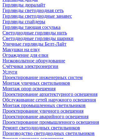
Гирлянды дюралайт
Гирлянды светодиодная сеть
Гирлянды светодиодные занавес
Гирлянды спайдеры
Гирлянды тающая сосулька
Светодиодные гирлянды нить
Светодиодные гирлянды шарики
Уличные гирлянды Белт-Лайт
Макушки на елку
Ограждение для елки
Низковольтное оборудование
Счётчики электроэнергии
Услуги
Проектирование инженерных систем
Монтаж уличных светильников
Монтаж опор освещения
Проектирование архитектурного освещения
Обслуживание сетей наружного освещения
Монтаж промышленных светильников
Проектирование уличного освещения
Проектирование аварийного освещения
Проектирование промышленного освещения
Ремонт светодиодных светильников
Производство светодиодных светильников
Ремонт уличного освещения