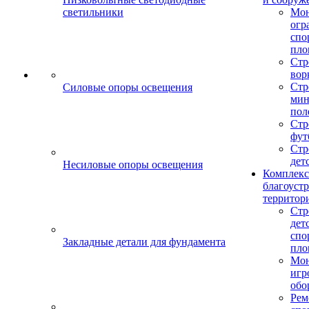
светильники
Мо
огр
спо
пло
Стр
вор
Стр
Силовые опоры освещения
мин
пол
Стр
фут
Стр
дет
Несиловые опоры освещения
Комплекс
благоуст
территор
Стр
дет
спо
Закладные детали для фундамента
пло
Мон
игр
обо
Рем