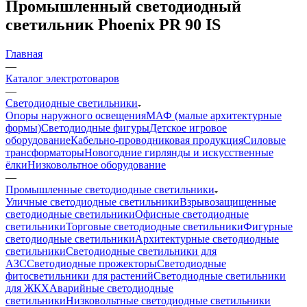
Промышленный светодиодный
светильник Phoenix PR 90 IS
Главная
—
Каталог электротоваров
—
Светодиодные светильники
Опоры наружного освещения
МАФ (малые архитектурные
формы)
Светодиодные фигуры
Детское игровое
оборудование
Кабельно-проводниковая продукция
Силовые
трансформаторы
Новогодние гирлянды и искусственные
ёлки
Низковольтное оборудование
—
Промышленные светодиодные светильники
Уличные светодиодные светильники
Взрывозащищенные
светодиодные светильники
Офисные светодиодные
светильники
Торговые светодиодные светильники
Фигурные
светодиодные светильники
Архитектурные светодиодные
светильники
Светодиодные светильники для
АЗС
Светодиодные прожекторы
Светодиодные
фитосветильники для растений
Светодиодные светильники
для ЖКХ
Аварийные светодиодные
светильники
Низковольтные светодиодные светильники