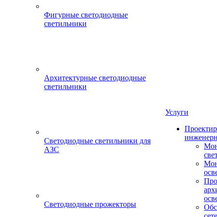
Фигурные светодиодные
светильники
Архитектурные светодиодные
светильники
Услуги
Проектир
инженерн
Светодиодные светильники для
Мон
АЗС
све
Мон
осв
Про
арх
осв
Светодиодные прожекторы
Обс
сет