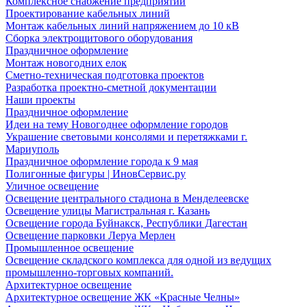
Комплексное снабжение предприятий
Проектирование кабельных линий
Монтаж кабельных линий напряжением до 10 кВ
Сборка электрощитового оборудования
Праздничное оформление
Монтаж новогодних елок
Сметно-техническая подготовка проектов
Разработка проектно-сметной документации
Наши проекты
Праздничное оформление
Идеи на тему Новогоднее оформление городов
Украшение световыми консолями и перетяжками г.
Мариуполь
Праздничное оформление города к 9 мая
Полигонные фигуры | ИновСервис.ру
Уличное освещение
Освещение центрального стадиона в Менделеевске
Освещение улицы Магистральная г. Казань
Освещение города Буйнакск, Республики Дагестан
Освещение парковки Леруа Мерлен
Промышленное освещение
Освещение складского комплекса для одной из ведущих
промышленно-торговых компаний.
Архитектурное освещение
Архитектурное освещение ЖК «Красные Челны»