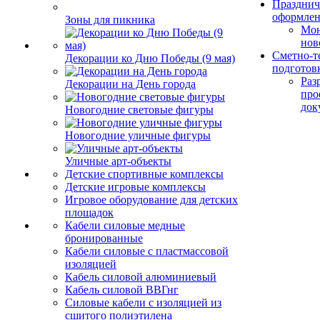
Празднич
оформле
Зоны для пикника
Мо
нов
Сметно-т
Декорации ко Дню Победы (9 мая)
подготов
Раз
Декорации на День города
про
док
Новогодние световые фигуры
Новогодние уличные фигуры
Уличные арт-объекты
Детские спортивные комплексы
Детские игровые комплексы
Игровое оборудование для детских
площадок
Кабели силовые медные
бронированные
Кабели силовые с пластмассовой
изоляцией
Кабель силовой алюминиевый
Кабель силовой ВВГнг
Силовые кабели с изоляцией из
сшитого полиэтилена