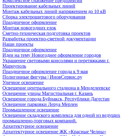
Комплексное снабжение предприятий
Проектирование кабельных линий
Монтаж кабельных линий напряжением до 10 кВ
Сборка электрощитового оборудования
Праздничное оформление
Монтаж новогодних елок
Сметно-техническая подготовка проектов
Разработка проектно-сметной документации
Наши проекты
Праздничное оформление
Идеи на тему Новогоднее оформление городов
Украшение световыми консолями и перетяжками г.
Мариуполь
Праздничное оформление города к 9 мая
Полигонные фигуры | ИновСервис.ру
Уличное освещение
Освещение центрального стадиона в Менделеевске
Освещение улицы Магистральная г. Казань
Освещение города Буйнакск, Республики Дагестан
Освещение парковки Леруа Мерлен
Промышленное освещение
Освещение складского комплекса для одной из ведущих
промышленно-торговых компаний.
Архитектурное освещение
Архитектурное освещение ЖК «Красные Челны»