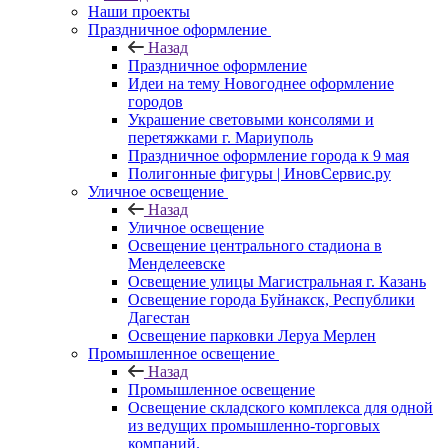
Наши проекты
Праздничное оформление
Назад
Праздничное оформление
Идеи на тему Новогоднее оформление
городов
Украшение световыми консолями и
перетяжками г. Мариуполь
Праздничное оформление города к 9 мая
Полигонные фигуры | ИновСервис.ру
Уличное освещение
Назад
Уличное освещение
Освещение центрального стадиона в
Менделеевске
Освещение улицы Магистральная г. Казань
Освещение города Буйнакск, Республики
Дагестан
Освещение парковки Леруа Мерлен
Промышленное освещение
Назад
Промышленное освещение
Освещение складского комплекса для одной
из ведущих промышленно-торговых
компаний.