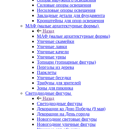
Силовые опоры освещения
Несиловые опоры освещения
Закладные детали для фундамента
Кронштейны для опор освещения
МАФ (малые архитектурные формы)
Назад
МАФ (малые архитектурные формы)
Уличные скамейки
Уличные лавки
Уличные качели
Уличные урны
Топиари (топиарные фигуры)
Перголы из дерева
Парклеты
Уличные беседки
Трибуны для зрителей
Зоны для пикника
Светодиодные фигуры
Назад
Светодиодные фигуры
Декорации ко Дню Победы (9 мая)
Декорации на День города
Новогодние световые фигуры
Новогодние уличные фигуры