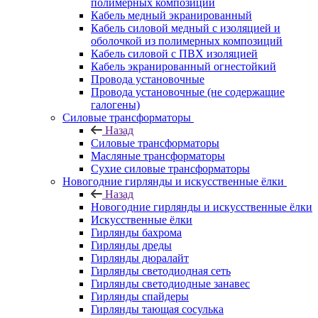
полимерных композиций
Кабель медный экранированный
Кабель силовой медный с изоляцией и
оболочкой из полимерных композиций
Кабель силовой с ПВХ изоляцией
Кабель экранированный огнестойкий
Провода установочные
Провода установочные (не содержащие
галогены)
Силовые трансформаторы
Назад
Силовые трансформаторы
Масляные трансформаторы
Сухие силовые трансформаторы
Новогодние гирлянды и искусственные ёлки
Назад
Новогодние гирлянды и искусственные ёлки
Искусственные ёлки
Гирлянды бахрома
Гирлянды дреды
Гирлянды дюралайт
Гирлянды светодиодная сеть
Гирлянды светодиодные занавес
Гирлянды спайдеры
Гирлянды тающая сосулька