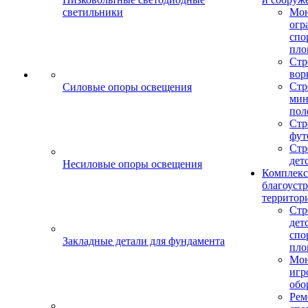
светильники
Мо
огр
спо
пло
Стр
вор
Стр
Силовые опоры освещения
мин
пол
Стр
фут
Стр
дет
Несиловые опоры освещения
Комплекс
благоуст
территор
Стр
дет
спо
Закладные детали для фундамента
пло
Мон
игр
обо
Рем