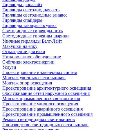
Гирлянды дюралайт
Гирлянды светодиодная сеть
Гирлянды светодиодные занавес
Гирлянды спайдеры
Гирлянды тающая сосулька
Светодиодные гирлянды нить
Светодиодные гирлянды шарики
Уличные гирлянды Белт-Лайт
Макушки на елку
Ограждение для елки
Низковольтное оборудование
Счётчики электроэнергии
Услуги
Проектирование инженерных систем
Монтаж уличных светильников
Монтаж опор освещения
Проектирование архитектурного освещения
Обслуживание сетей наружного освещения
Монтаж промышленных светильников
Проектирование уличного освещения
Проектирование аварийного освещения
Проектирование промышленного освещения
Ремонт светодиодных светильников
Производство светодиодных светильников
Ремонт уличного освещения