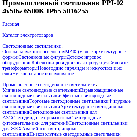
Промышленный светильник PPI-02
4x50w 6500K IP65 5016255
Главная
—
Каталог электротоваров
—
Светодиодные светильники
Опоры наружного освещения
МАФ (малые архитектурные
формы)
Светодиодные фигуры
Детское игровое
оборудование
Кабельно-проводниковая продукция
Силовые
трансформаторы
Новогодние гирлянды и искусственные
ёлки
Низковольтное оборудование
—
Промышленные светодиодные светильники
Уличные светодиодные светильники
Взрывозащищенные
светодиодные светильники
Офисные светодиодные
светильники
Торговые светодиодные светильники
Фигурные
светодиодные светильники
Архитектурные светодиодные
светильники
Светодиодные светильники для
АЗС
Светодиодные прожекторы
Светодиодные
фитосветильники для растений
Светодиодные светильники
для ЖКХ
Аварийные светодиодные
светильники
Низковольтные светодиодные светильники