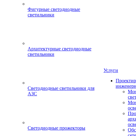
Фигурные светодиодные
светильники
Архитектурные светодиодные
светильники
Услуги
Проектир
инженерн
Светодиодные светильники для
Мон
АЗС
све
Мон
осв
Про
арх
осв
Светодиодные прожекторы
Обс
сет