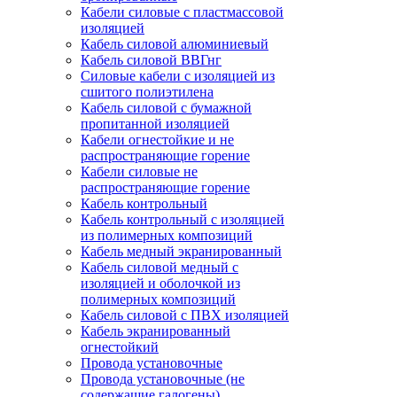
Кабели силовые с пластмассовой
изоляцией
Кабель силовой алюминиевый
Кабель силовой ВВГнг
Силовые кабели с изоляцией из
сшитого полиэтилена
Кабель силовой с бумажной
пропитанной изоляцией
Кабели огнестойкие и не
распространяющие горение
Кабели силовые не
распространяющие горение
Кабель контрольный
Кабель контрольный с изоляцией
из полимерных композиций
Кабель медный экранированный
Кабель силовой медный с
изоляцией и оболочкой из
полимерных композиций
Кабель силовой с ПВХ изоляцией
Кабель экранированный
огнестойкий
Провода установочные
Провода установочные (не
содержащие галогены)