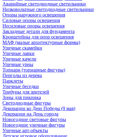
Аварийные светодиодные светильники
Низковольтные светодиодные светильники
Опоры наружного освещения
Силовые опоры освещения
Несиловые опоры освещения
Закладные детали для фундамента
Кронштейны для опор освещения
МАФ (малые архитектурные формы)
Уличные скамейки
Уличные лавки
Уличные качели
Уличные урны
Топиари (топиарные фигуры)
Перголы из дерева
Парклеты
Уличные беседки
Трибуны для зрителей
Зоны для пикника
Светодиодные фигуры
Декорации ко Дню Победы (9 мая)
Декорации на День города
Новогодние световые фигуры
Новогодние уличные фигуры
Уличные арт-объекты
Детское игровое оборудование