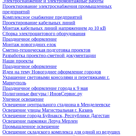
Электроснабжение и электромонтажные работы
Проектирование электроснабжения промышленных
предприятий
Комплексное снабжение предприятий
Проектирование кабельных линий
Монтаж кабельных линий напряжением до 10 кВ
Сборка электрощитового оборудования
Праздничное оформление
Монтаж новогодних елок
Сметно-техническая подготовка проектов
Разработка проектно-сметной документации
Наши проекты
Праздничное оформление
Идеи на тему Новогоднее оформление городов
Украшение световыми консолями и перетяжками г.
Мариуполь
Праздничное оформление города к 9 мая
Полигонные фигуры | ИновСервис.ру
Уличное освещение
Освещение центрального стадиона в Менделеевске
Освещение улицы Магистральная г. Казань
Освещение города Буйнакск, Республики Дагестан
Освещение парковки Леруа Мерлен
Промышленное освещение
Освещение складского комплекса для одной из ведущих