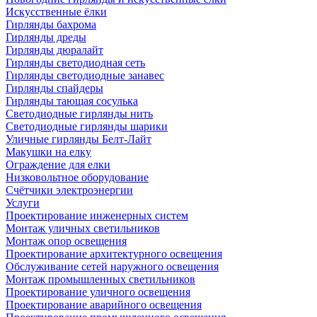
Искусственные ёлки
Гирлянды бахрома
Гирлянды дреды
Гирлянды дюралайт
Гирлянды светодиодная сеть
Гирлянды светодиодные занавес
Гирлянды спайдеры
Гирлянды тающая сосулька
Светодиодные гирлянды нить
Светодиодные гирлянды шарики
Уличные гирлянды Белт-Лайт
Макушки на елку
Ограждение для елки
Низковольтное оборудование
Счётчики электроэнергии
Услуги
Проектирование инженерных систем
Монтаж уличных светильников
Монтаж опор освещения
Проектирование архитектурного освещения
Обслуживание сетей наружного освещения
Монтаж промышленных светильников
Проектирование уличного освещения
Проектирование аварийного освещения