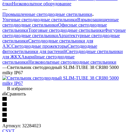
ёлки
Низковольтное оборудование
—
Промышленные светодиодные светильники
Уличные светодиодные светильники
Взрывозащищенные
светодиодные светильники
Офисные светодиодные
светильники
Торговые светодиодные светильники
Фигурные
светодиодные светильники
Архитектурные светодиодные
светильники
Светодиодные светильники для
АЗС
Светодиодные прожекторы
Светодиодные
фитосветильники для растений
Светодиодные светильники
для ЖКХ
Аварийные светодиодные
светильники
Низковольтные светодиодные светильники
—
Светильник светодиодный SLIM-TUBE 38 CRI80 5000
milky IP67
В избранное
Сравнить
Артикул:
32284023
CSVT