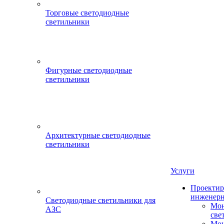
Торговые светодиодные
светильники
Фигурные светодиодные
светильники
Архитектурные светодиодные
светильники
Услуги
Проектир
инженерн
Светодиодные светильники для
Мон
АЗС
све
Мон