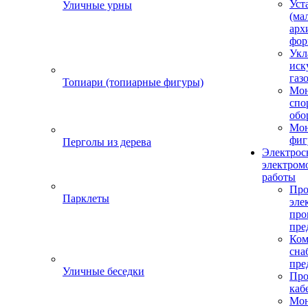
Уст
Уличные урны
(ма
арх
фор
Укл
иск
газ
Топиари (топиарные фигуры)
Мо
спо
обо
Мон
фиг
Перголы из дерева
Электрос
электром
работы
Про
Парклеты
эле
пр
пре
Ком
сна
пре
Уличные беседки
Про
каб
Мо