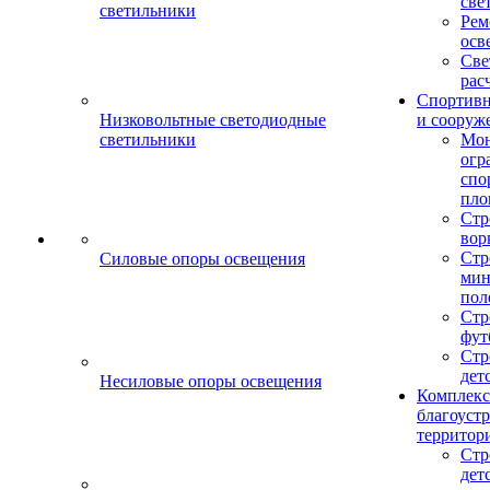
све
светильники
Рем
осв
Све
рас
Спортив
Низковольтные светодиодные
и сооруж
светильники
Мо
огр
спо
пло
Стр
вор
Стр
Силовые опоры освещения
мин
пол
Стр
фут
Стр
дет
Несиловые опоры освещения
Комплекс
благоуст
территор
Стр
дет