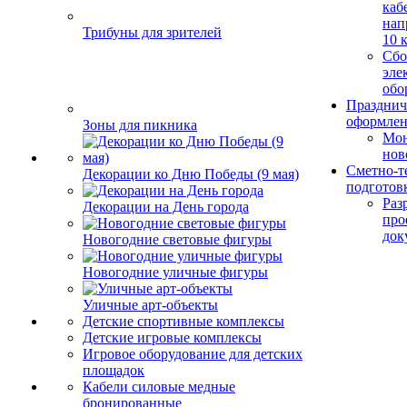
каб
нап
Трибуны для зрителей
10 
Сбо
эле
обо
Празднич
оформле
Зоны для пикника
Мо
нов
Сметно-т
Декорации ко Дню Победы (9 мая)
подготов
Раз
Декорации на День города
про
док
Новогодние световые фигуры
Новогодние уличные фигуры
Уличные арт-объекты
Детские спортивные комплексы
Детские игровые комплексы
Игровое оборудование для детских
площадок
Кабели силовые медные
бронированные