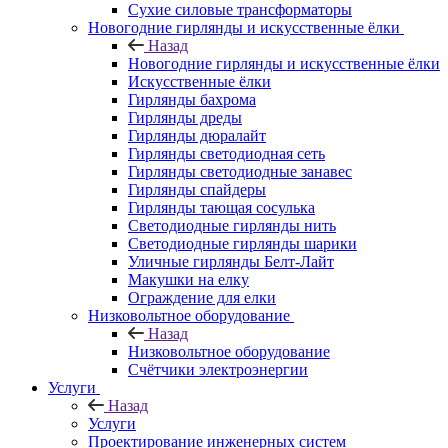
Сухие силовые трансформаторы
Новогодние гирлянды и искусственные ёлки
Назад
Новогодние гирлянды и искусственные ёлки
Искусственные ёлки
Гирлянды бахрома
Гирлянды дреды
Гирлянды дюралайт
Гирлянды светодиодная сеть
Гирлянды светодиодные занавес
Гирлянды спайдеры
Гирлянды тающая сосулька
Светодиодные гирлянды нить
Светодиодные гирлянды шарики
Уличные гирлянды Белт-Лайт
Макушки на елку
Ограждение для елки
Низковольтное оборудование
Назад
Низковольтное оборудование
Счётчики электроэнергии
Услуги
Назад
Услуги
Проектирование инженерных систем