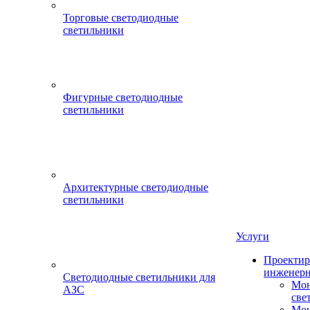
Торговые светодиодные
светильники
Фигурные светодиодные
светильники
Архитектурные светодиодные
светильники
Услуги
Проектир
инженерн
Светодиодные светильники для
Мон
АЗС
све
Мон