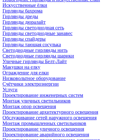
Искусственные ёлки
Гирлянды бахрома
Гирлянды дреды
Гирлянды дюралайт
Гирлянды светодиодная сеть
Гирлянды светодиодные занавес
Гирлянды спайдеры
Гирлянды тающая сосулька
Светодиодные гирлянды нить
Светодиодные гирлянды шарики
Уличные гирлянды Белт-Лайт
Макушки на елку
Ограждение для елки
Низковольтное оборудование
Счётчики электроэнергии
Услуги
Проектирование инженерных систем
Монтаж уличных светильников
Монтаж опор освещения
Проектирование архитектурного освещения
Обслуживание сетей наружного освещения
Монтаж промышленных светильников
Проектирование уличного освещения
Проектирование аварийного освещения