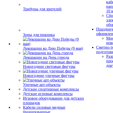
каб
нап
Трибуны для зрителей
10 
Сбо
эле
обо
Празднич
оформле
Зоны для пикника
Мо
нов
Сметно-т
Декорации ко Дню Победы (9 мая)
подготов
Раз
Декорации на День города
про
док
Новогодние световые фигуры
Новогодние уличные фигуры
Уличные арт-объекты
Детские спортивные комплексы
Детские игровые комплексы
Игровое оборудование для детских
площадок
Кабели силовые медные
бронированные