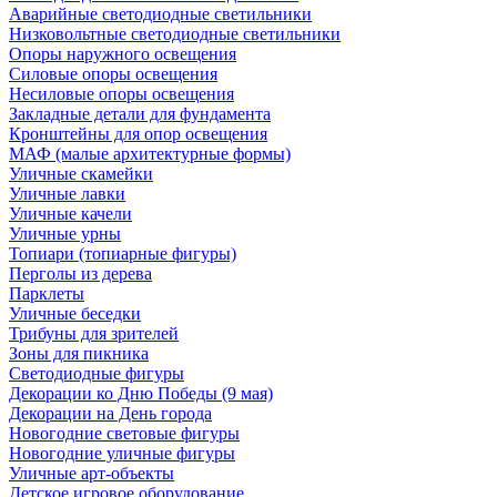
Аварийные светодиодные светильники
Низковольтные светодиодные светильники
Опоры наружного освещения
Силовые опоры освещения
Несиловые опоры освещения
Закладные детали для фундамента
Кронштейны для опор освещения
МАФ (малые архитектурные формы)
Уличные скамейки
Уличные лавки
Уличные качели
Уличные урны
Топиари (топиарные фигуры)
Перголы из дерева
Парклеты
Уличные беседки
Трибуны для зрителей
Зоны для пикника
Светодиодные фигуры
Декорации ко Дню Победы (9 мая)
Декорации на День города
Новогодние световые фигуры
Новогодние уличные фигуры
Уличные арт-объекты
Детское игровое оборудование