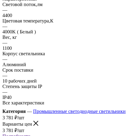
Световой поток,лм
—
4400
Цветовая температура,К
—
4000K ( Белый )
Вес, кг
—
1100
Корпус светильника
—
Алюминий
Срок поставки
—
10 рабочих дней
Степень защиты IP
—
IP40
Все характеристики
Категория
—
Промышленные светодиодные светильники
3 781
₽
/шт
Варианты цен
3 781
₽
/шт