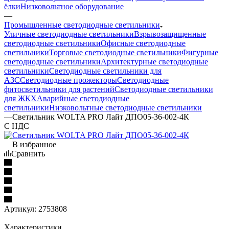
ёлки
Низковольтное оборудование
—
Промышленные светодиодные светильники
Уличные светодиодные светильники
Взрывозащищенные
светодиодные светильники
Офисные светодиодные
светильники
Торговые светодиодные светильники
Фигурные
светодиодные светильники
Архитектурные светодиодные
светильники
Светодиодные светильники для
АЗС
Светодиодные прожекторы
Светодиодные
фитосветильники для растений
Светодиодные светильники
для ЖКХ
Аварийные светодиодные
светильники
Низковольтные светодиодные светильники
—
Светильник WOLTA PRO Лайт ДПО05-36-002-4К
С НДС
В избранное
Сравнить
Артикул:
2753808
Характеристики