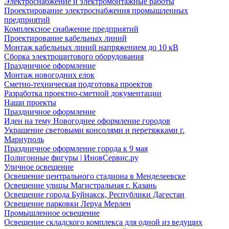
Электроснабжение и электромонтажные работы
Проектирование электроснабжения промышленных
предприятий
Комплексное снабжение предприятий
Проектирование кабельных линий
Монтаж кабельных линий напряжением до 10 кВ
Сборка электрощитового оборудования
Праздничное оформление
Монтаж новогодних елок
Сметно-техническая подготовка проектов
Разработка проектно-сметной документации
Наши проекты
Праздничное оформление
Идеи на тему Новогоднее оформление городов
Украшение световыми консолями и перетяжками г.
Мариуполь
Праздничное оформление города к 9 мая
Полигонные фигуры | ИновСервис.ру
Уличное освещение
Освещение центрального стадиона в Менделеевске
Освещение улицы Магистральная г. Казань
Освещение города Буйнакск, Республики Дагестан
Освещение парковки Леруа Мерлен
Промышленное освещение
Освещение складского комплекса для одной из ведущих