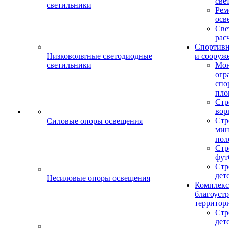
све
светильники
Рем
осв
Све
рас
Спортив
Низковольтные светодиодные
и сооруж
светильники
Мо
огр
спо
пло
Стр
вор
Стр
Силовые опоры освещения
мин
пол
Стр
фут
Стр
дет
Несиловые опоры освещения
Комплекс
благоуст
территор
Стр
дет