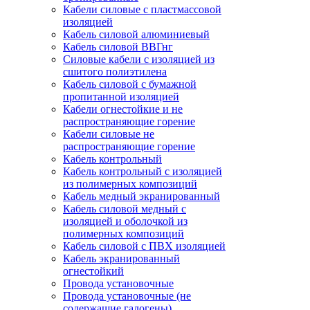
Кабели силовые с пластмассовой
изоляцией
Кабель силовой алюминиевый
Кабель силовой ВВГнг
Силовые кабели с изоляцией из
сшитого полиэтилена
Кабель силовой с бумажной
пропитанной изоляцией
Кабели огнестойкие и не
распространяющие горение
Кабели силовые не
распространяющие горение
Кабель контрольный
Кабель контрольный с изоляцией
из полимерных композиций
Кабель медный экранированный
Кабель силовой медный с
изоляцией и оболочкой из
полимерных композиций
Кабель силовой с ПВХ изоляцией
Кабель экранированный
огнестойкий
Провода установочные
Провода установочные (не
содержащие галогены)