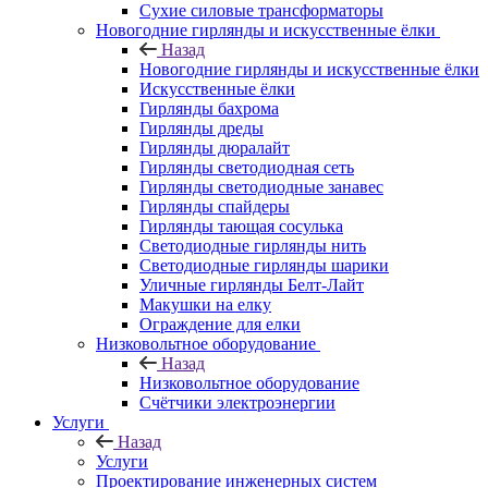
Сухие силовые трансформаторы
Новогодние гирлянды и искусственные ёлки
Назад
Новогодние гирлянды и искусственные ёлки
Искусственные ёлки
Гирлянды бахрома
Гирлянды дреды
Гирлянды дюралайт
Гирлянды светодиодная сеть
Гирлянды светодиодные занавес
Гирлянды спайдеры
Гирлянды тающая сосулька
Светодиодные гирлянды нить
Светодиодные гирлянды шарики
Уличные гирлянды Белт-Лайт
Макушки на елку
Ограждение для елки
Низковольтное оборудование
Назад
Низковольтное оборудование
Счётчики электроэнергии
Услуги
Назад
Услуги
Проектирование инженерных систем