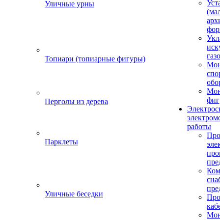
Уст
Уличные урны
(ма
арх
фор
Укл
иск
газ
Топиари (топиарные фигуры)
Мо
спо
обо
Мон
фиг
Перголы из дерева
Электрос
электром
работы
Про
Парклеты
эле
пр
пре
Ком
сна
пре
Уличные беседки
Про
каб
Мо