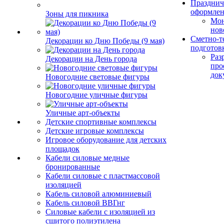
Празднич
оформле
Зоны для пикника
Мо
нов
Сметно-т
Декорации ко Дню Победы (9 мая)
подготов
Раз
Декорации на День города
про
док
Новогодние световые фигуры
Новогодние уличные фигуры
Уличные арт-объекты
Детские спортивные комплексы
Детские игровые комплексы
Игровое оборудование для детских
площадок
Кабели силовые медные
бронированные
Кабели силовые с пластмассовой
изоляцией
Кабель силовой алюминиевый
Кабель силовой ВВГнг
Силовые кабели с изоляцией из
сшитого полиэтилена