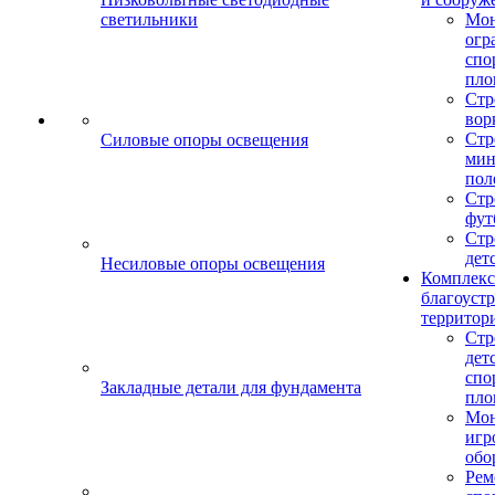
светильники
Мо
огр
спо
пло
Стр
вор
Стр
Силовые опоры освещения
мин
пол
Стр
фут
Стр
дет
Несиловые опоры освещения
Комплекс
благоуст
территор
Стр
дет
спо
Закладные детали для фундамента
пло
Мон
игр
обо
Рем