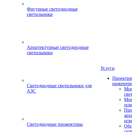
Фигурные светодиодные
светильники
Архитектурные светодиодные
светильники
Услуги
Проектир
инженерн
Светодиодные светильники для
Мон
АЗС
све
Мон
осв
Про
арх
осв
Светодиодные прожекторы
Обс
сет