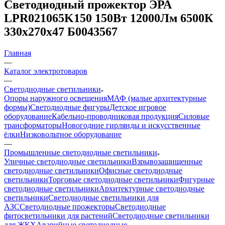
Светодиодный прожектор ЭРА
LPR021065K150 150Вт 12000Лм 6500К
330x270x47 Б0043567
Главная
—
Каталог электротоваров
—
Светодиодные светильники
Опоры наружного освещения
МАФ (малые архитектурные
формы)
Светодиодные фигуры
Детское игровое
оборудование
Кабельно-проводниковая продукция
Силовые
трансформаторы
Новогодние гирлянды и искусственные
ёлки
Низковольтное оборудование
—
Промышленные светодиодные светильники
Уличные светодиодные светильники
Взрывозащищенные
светодиодные светильники
Офисные светодиодные
светильники
Торговые светодиодные светильники
Фигурные
светодиодные светильники
Архитектурные светодиодные
светильники
Светодиодные светильники для
АЗС
Светодиодные прожекторы
Светодиодные
фитосветильники для растений
Светодиодные светильники
для ЖКХ
Аварийные светодиодные