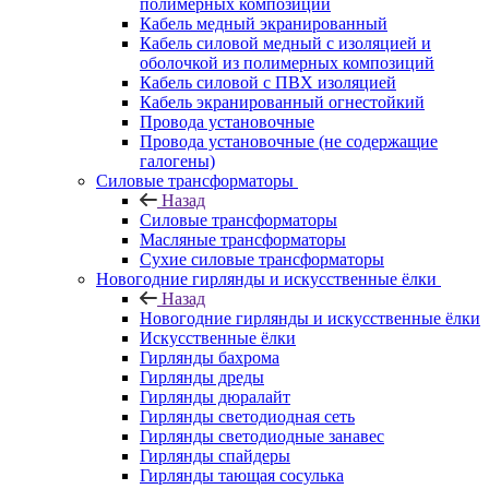
полимерных композиций
Кабель медный экранированный
Кабель силовой медный с изоляцией и
оболочкой из полимерных композиций
Кабель силовой с ПВХ изоляцией
Кабель экранированный огнестойкий
Провода установочные
Провода установочные (не содержащие
галогены)
Силовые трансформаторы
Назад
Силовые трансформаторы
Масляные трансформаторы
Сухие силовые трансформаторы
Новогодние гирлянды и искусственные ёлки
Назад
Новогодние гирлянды и искусственные ёлки
Искусственные ёлки
Гирлянды бахрома
Гирлянды дреды
Гирлянды дюралайт
Гирлянды светодиодная сеть
Гирлянды светодиодные занавес
Гирлянды спайдеры
Гирлянды тающая сосулька