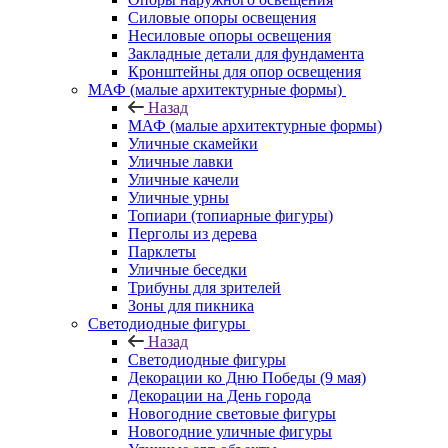
Силовые опоры освещения
Несиловые опоры освещения
Закладные детали для фундамента
Кронштейны для опор освещения
МАФ (малые архитектурные формы)
Назад
МАФ (малые архитектурные формы)
Уличные скамейки
Уличные лавки
Уличные качели
Уличные урны
Топиари (топиарные фигуры)
Перголы из дерева
Парклеты
Уличные беседки
Трибуны для зрителей
Зоны для пикника
Светодиодные фигуры
Назад
Светодиодные фигуры
Декорации ко Дню Победы (9 мая)
Декорации на День города
Новогодние световые фигуры
Новогодние уличные фигуры