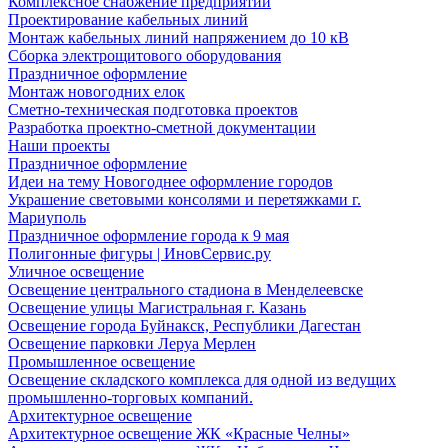
Комплексное снабжение предприятий
Проектирование кабельных линий
Монтаж кабельных линий напряжением до 10 кВ
Сборка электрощитового оборудования
Праздничное оформление
Монтаж новогодних елок
Сметно-техническая подготовка проектов
Разработка проектно-сметной документации
Наши проекты
Праздничное оформление
Идеи на тему Новогоднее оформление городов
Украшение световыми консолями и перетяжками г.
Мариуполь
Праздничное оформление города к 9 мая
Полигонные фигуры | ИновСервис.ру
Уличное освещение
Освещение центрального стадиона в Менделеевске
Освещение улицы Магистральная г. Казань
Освещение города Буйнакск, Республики Дагестан
Освещение парковки Леруа Мерлен
Промышленное освещение
Освещение складского комплекса для одной из ведущих
промышленно-торговых компаний.
Архитектурное освещение
Архитектурное освещение ЖК «Красные Челны»