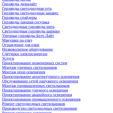
Гирлянды дюралайт
Гирлянды светодиодная сеть
Гирлянды светодиодные занавес
Гирлянды спайдеры
Гирлянды тающая сосулька
Светодиодные гирлянды нить
Светодиодные гирлянды шарики
Уличные гирлянды Белт-Лайт
Макушки на елку
Ограждение для елки
Низковольтное оборудование
Счётчики электроэнергии
Услуги
Проектирование инженерных систем
Монтаж уличных светильников
Монтаж опор освещения
Проектирование архитектурного освещения
Обслуживание сетей наружного освещения
Монтаж промышленных светильников
Проектирование уличного освещения
Проектирование аварийного освещения
Проектирование промышленного освещения
Ремонт светодиодных светильников
Производство светодиодных светильников
Ремонт уличного освещения