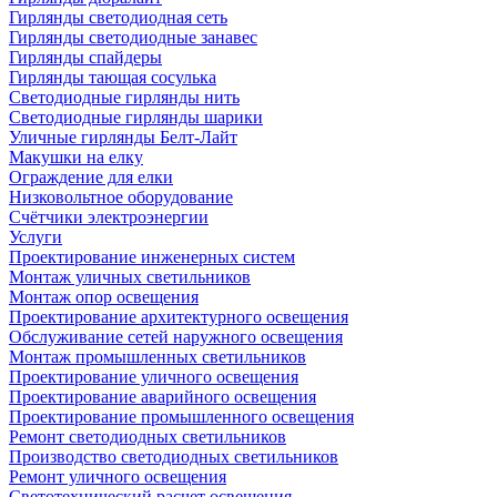
Гирлянды светодиодная сеть
Гирлянды светодиодные занавес
Гирлянды спайдеры
Гирлянды тающая сосулька
Светодиодные гирлянды нить
Светодиодные гирлянды шарики
Уличные гирлянды Белт-Лайт
Макушки на елку
Ограждение для елки
Низковольтное оборудование
Счётчики электроэнергии
Услуги
Проектирование инженерных систем
Монтаж уличных светильников
Монтаж опор освещения
Проектирование архитектурного освещения
Обслуживание сетей наружного освещения
Монтаж промышленных светильников
Проектирование уличного освещения
Проектирование аварийного освещения
Проектирование промышленного освещения
Ремонт светодиодных светильников
Производство светодиодных светильников
Ремонт уличного освещения
Светотехнический расчет освещения