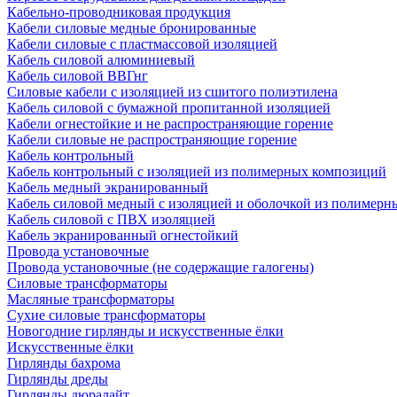
Кабельно-проводниковая продукция
Кабели силовые медные бронированные
Кабели силовые с пластмассовой изоляцией
Кабель силовой алюминиевый
Кабель силовой ВВГнг
Силовые кабели с изоляцией из сшитого полиэтилена
Кабель силовой с бумажной пропитанной изоляцией
Кабели огнестойкие и не распространяющие горение
Кабели силовые не распространяющие горение
Кабель контрольный
Кабель контрольный с изоляцией из полимерных композиций
Кабель медный экранированный
Кабель силовой медный с изоляцией и оболочкой из полимер
Кабель силовой с ПВХ изоляцией
Кабель экранированный огнестойкий
Провода установочные
Провода установочные (не содержащие галогены)
Силовые трансформаторы
Масляные трансформаторы
Сухие силовые трансформаторы
Новогодние гирлянды и искусственные ёлки
Искусственные ёлки
Гирлянды бахрома
Гирлянды дреды
Гирлянды дюралайт