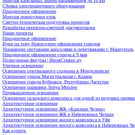
Монтаж кабельных линий напряжением до 10 кВ
Сборка электрощитового оборудования
Праздничное оформление
Монтаж новогодних елок
Сметно-техническая подготовка проектов
Разработка проектно-сметной документации
Наши проекты
Праздничное оформление
Идеи на тему Новогоднее оформление городов
Украшение световыми консолями и перетяжками г. Мариуполь
Праздничное оформление города к 9 мая
Полигонные фигуры | ИновСервис.ру
Уличное освещение
Освещение центрального стадиона в Менделеевске
Освещение улицы Магистральная г. Казань
Освещение города Буйнакск, Республики Дагестан
Освещение парковки Леруа Мерлен
Промышленное освещение
Освещение складского комплекса для одной из ведущих пром
Архитектурное освещение
Архитектурное освещение ЖК «Красные Челны»
Архитектурное освещение ЖК в Набережных Челнах
Архитектурное освещение жилого комплекса в Уфе
Архитектурное освещение жилого комплекса в Набережных Че
Как купить