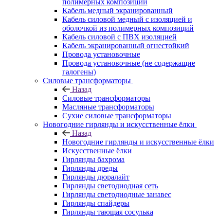
полимерных композиций
Кабель медный экранированный
Кабель силовой медный с изоляцией и
оболочкой из полимерных композиций
Кабель силовой с ПВХ изоляцией
Кабель экранированный огнестойкий
Провода установочные
Провода установочные (не содержащие
галогены)
Силовые трансформаторы
Назад
Силовые трансформаторы
Масляные трансформаторы
Сухие силовые трансформаторы
Новогодние гирлянды и искусственные ёлки
Назад
Новогодние гирлянды и искусственные ёлки
Искусственные ёлки
Гирлянды бахрома
Гирлянды дреды
Гирлянды дюралайт
Гирлянды светодиодная сеть
Гирлянды светодиодные занавес
Гирлянды спайдеры
Гирлянды тающая сосулька