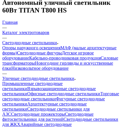
Автономный уличный светильник
60Вт TITAN T800 HS
Главная
—
Каталог электротоваров
—
Светодиодные светильники
Опоры наружного освещения
МАФ (малые архитектурные
формы)
Светодиодные фигуры
Детское игровое
оборудование
Кабельно-проводниковая продукция
Силовые
трансформаторы
Новогодние гирлянды и искусственные
ёлки
Низковольтное оборудование
—
Уличные светодиодные светильники
Промышленные светодиодные
светильники
Взрывозащищенные светодиодные
светильники
Офисные светодиодные светильники
Торговые
светодиодные светильники
Фигурные светодиодные
светильники
Архитектурные светодиодные
светильники
Светодиодные светильники для
АЗС
Светодиодные прожекторы
Светодиодные
фитосветильники для растений
Светодиодные светильники
для ЖКХ
Аварийные светодиодные