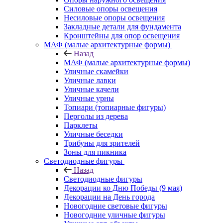
Силовые опоры освещения
Несиловые опоры освещения
Закладные детали для фундамента
Кронштейны для опор освещения
МАФ (малые архитектурные формы)
Назад
МАФ (малые архитектурные формы)
Уличные скамейки
Уличные лавки
Уличные качели
Уличные урны
Топиари (топиарные фигуры)
Перголы из дерева
Парклеты
Уличные беседки
Трибуны для зрителей
Зоны для пикника
Светодиодные фигуры
Назад
Светодиодные фигуры
Декорации ко Дню Победы (9 мая)
Декорации на День города
Новогодние световые фигуры
Новогодние уличные фигуры