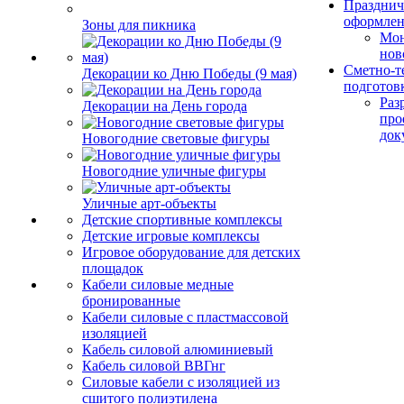
Празднич
оформле
Зоны для пикника
Мо
нов
Сметно-т
Декорации ко Дню Победы (9 мая)
подготов
Раз
Декорации на День города
про
док
Новогодние световые фигуры
Новогодние уличные фигуры
Уличные арт-объекты
Детские спортивные комплексы
Детские игровые комплексы
Игровое оборудование для детских
площадок
Кабели силовые медные
бронированные
Кабели силовые с пластмассовой
изоляцией
Кабель силовой алюминиевый
Кабель силовой ВВГнг
Силовые кабели с изоляцией из
сшитого полиэтилена