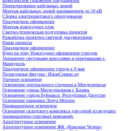
Комплексное снабжение предприятий
Проектирование кабельных линий
Монтаж кабельных линий напряжением до 10 кВ
Сборка электрощитового оборудования
Праздничное оформление
Монтаж новогодних елок
Сметно-техническая подготовка проектов
Разработка проектно-сметной документации
Наши проекты
Праздничное оформление
Идеи на тему Новогоднее оформление городов
Украшение световыми консолями и перетяжками г.
Мариуполь
Праздничное оформление города к 9 мая
Полигонные фигуры | ИновСервис.ру
Уличное освещение
Освещение центрального стадиона в Менделеевске
Освещение улицы Магистральная г. Казань
Освещение города Буйнакск, Республики Дагестан
Освещение парковки Леруа Мерлен
Промышленное освещение
Освещение складского комплекса для одной из ведущих
промышленно-торговых компаний.
Архитектурное освещение
Архитектурное освещение ЖК «Красные Челны»