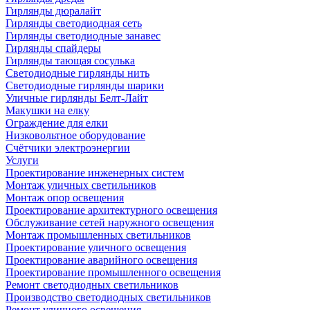
Гирлянды дюралайт
Гирлянды светодиодная сеть
Гирлянды светодиодные занавес
Гирлянды спайдеры
Гирлянды тающая сосулька
Светодиодные гирлянды нить
Светодиодные гирлянды шарики
Уличные гирлянды Белт-Лайт
Макушки на елку
Ограждение для елки
Низковольтное оборудование
Счётчики электроэнергии
Услуги
Проектирование инженерных систем
Монтаж уличных светильников
Монтаж опор освещения
Проектирование архитектурного освещения
Обслуживание сетей наружного освещения
Монтаж промышленных светильников
Проектирование уличного освещения
Проектирование аварийного освещения
Проектирование промышленного освещения
Ремонт светодиодных светильников
Производство светодиодных светильников
Ремонт уличного освещения