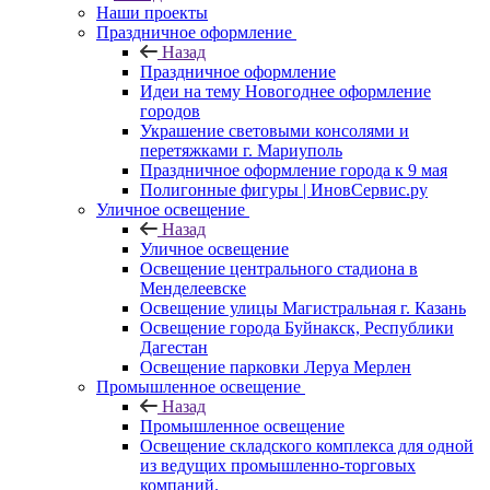
Наши проекты
Праздничное оформление
Назад
Праздничное оформление
Идеи на тему Новогоднее оформление
городов
Украшение световыми консолями и
перетяжками г. Мариуполь
Праздничное оформление города к 9 мая
Полигонные фигуры | ИновСервис.ру
Уличное освещение
Назад
Уличное освещение
Освещение центрального стадиона в
Менделеевске
Освещение улицы Магистральная г. Казань
Освещение города Буйнакск, Республики
Дагестан
Освещение парковки Леруа Мерлен
Промышленное освещение
Назад
Промышленное освещение
Освещение складского комплекса для одной
из ведущих промышленно-торговых
компаний.