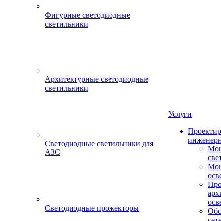
Фигурные светодиодные
светильники
Архитектурные светодиодные
светильники
Услуги
Проектир
инженерн
Светодиодные светильники для
Мон
АЗС
све
Мон
осв
Про
арх
осв
Светодиодные прожекторы
Обс
сет