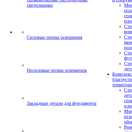
светильники
Мо
огр
спо
пло
Стр
вор
Стр
Силовые опоры освещения
мин
пол
Стр
фут
Стр
дет
Несиловые опоры освещения
Комплекс
благоуст
территор
Стр
дет
спо
Закладные детали для фундамента
пло
Мон
игр
обо
Рем