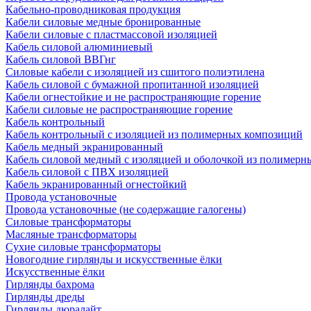
Кабельно-проводниковая продукция
Кабели силовые медные бронированные
Кабели силовые с пластмассовой изоляцией
Кабель силовой алюминиевый
Кабель силовой ВВГнг
Силовые кабели с изоляцией из сшитого полиэтилена
Кабель силовой с бумажной пропитанной изоляцией
Кабели огнестойкие и не распространяющие горение
Кабели силовые не распространяющие горение
Кабель контрольный
Кабель контрольный с изоляцией из полимерных композиций
Кабель медный экранированный
Кабель силовой медный с изоляцией и оболочкой из полимер
Кабель силовой с ПВХ изоляцией
Кабель экранированный огнестойкий
Провода установочные
Провода установочные (не содержащие галогены)
Силовые трансформаторы
Масляные трансформаторы
Сухие силовые трансформаторы
Новогодние гирлянды и искусственные ёлки
Искусственные ёлки
Гирлянды бахрома
Гирлянды дреды
Гирлянды дюралайт