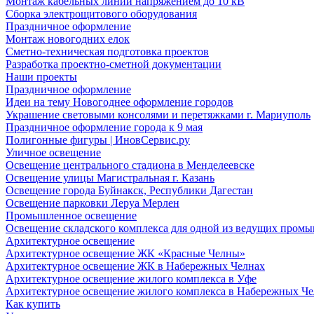
Монтаж кабельных линий напряжением до 10 кВ
Сборка электрощитового оборудования
Праздничное оформление
Монтаж новогодних елок
Сметно-техническая подготовка проектов
Разработка проектно-сметной документации
Наши проекты
Праздничное оформление
Идеи на тему Новогоднее оформление городов
Украшение световыми консолями и перетяжками г. Мариуполь
Праздничное оформление города к 9 мая
Полигонные фигуры | ИновСервис.ру
Уличное освещение
Освещение центрального стадиона в Менделеевске
Освещение улицы Магистральная г. Казань
Освещение города Буйнакск, Республики Дагестан
Освещение парковки Леруа Мерлен
Промышленное освещение
Освещение складского комплекса для одной из ведущих пром
Архитектурное освещение
Архитектурное освещение ЖК «Красные Челны»
Архитектурное освещение ЖК в Набережных Челнах
Архитектурное освещение жилого комплекса в Уфе
Архитектурное освещение жилого комплекса в Набережных Че
Как купить