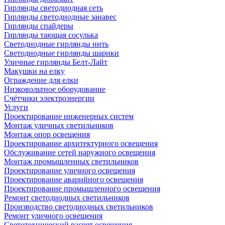
Гирлянды светодиодная сеть
Гирлянды светодиодные занавес
Гирлянды спайдеры
Гирлянды тающая сосулька
Светодиодные гирлянды нить
Светодиодные гирлянды шарики
Уличные гирлянды Белт-Лайт
Макушки на елку
Ограждение для елки
Низковольтное оборудование
Счётчики электроэнергии
Услуги
Проектирование инженерных систем
Монтаж уличных светильников
Монтаж опор освещения
Проектирование архитектурного освещения
Обслуживание сетей наружного освещения
Монтаж промышленных светильников
Проектирование уличного освещения
Проектирование аварийного освещения
Проектирование промышленного освещения
Ремонт светодиодных светильников
Производство светодиодных светильников
Ремонт уличного освещения
Светотехнический расчет освещения