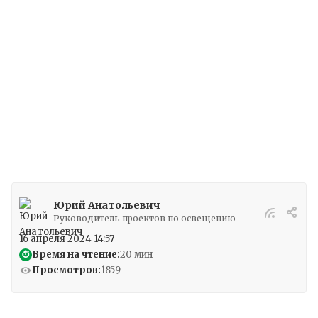
уличного освещения приобретают всё
большую актуальность. Для эффективного
решения этих задач разрабатываются и
внедряются автоматизированные системы
управления наружным освещением, или
АСУНО.
Юрий Анатольевич
Руководитель проектов по освещению
16 апреля 2024 14:57
Время на чтение:
20 мин
⏱
Просмотров:
1859