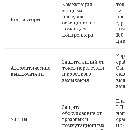
Коммутация
ток 5
мощных
катег
нагрузок
приме
Контакторы
освещения по
3, рес
командам
комм
контроллера
100–5
цикл
Хара
Защита линий от
сраба
Автоматические
токов перегрузки
C или
выключатели
и короткого
селек
замыкания
выше
защи
Клас
Защита
I+II ил
оборудования от
напр
УЗИПы
грозовых и
сраб
коммутационных
Up ≤ 1