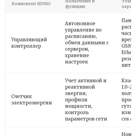
Назначение и
Техни
Компонент ШУНО
функции
харак
Памя
Автономное
распи
управление по
часы 
расписанию,
Управляющий
време
обмен данными с
контроллер
GSM/
сервером,
Ethern
хранение
резер
настроек
пита
Учет активной и
Класс
реактивной
1.0–2.
энергии,
получ
Счетчик
профили
профи
электроэнергии
мощности,
суток
контроль
измер
параметров сети
cos φ
Номи