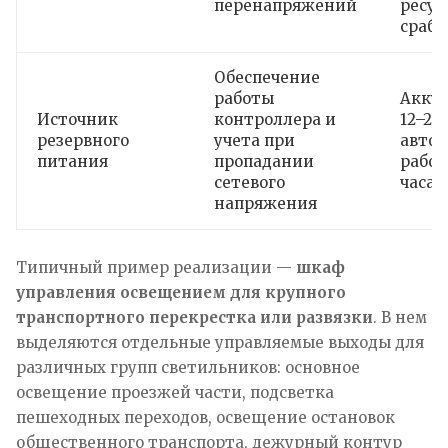
перенапряжений
ресур
сраб
Обеспечение
работы
Аккум
Источник
контроллера и
12–24 
резервного
учета при
авто
питания
пропадании
работ
сетевого
часа
напряжения
Типичный пример реализации —
шкаф
управления освещением для крупного
транспортного перекрестка или развязки
. В нем
выделяются отдельные управляемые выходы для
различных групп светильников: основное
освещение проезжей части, подсветка
пешеходных переходов, освещение остановок
общественного транспорта, дежурный контур