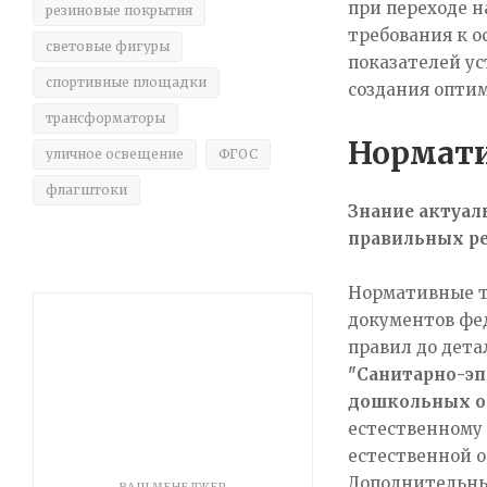
при переходе н
резиновые покрытия
требования к 
световые фигуры
показателей у
спортивные площадки
создания оптим
трансформаторы
Нормати
уличное освещение
ФГОС
флагштоки
Знание актуал
правильных ре
Нормативные т
документов фе
правил до дет
"Санитарно-эп
дошкольных о
естественному
естественной 
Дополнительны