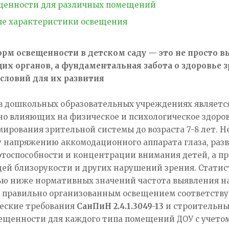
щенности для различных помещений
ые характеристики освещения
рм освещенности в детском саду — это не просто
х органов, а фундаментальная забота о здоровье з
ловий для их развития
в дошкольных образовательных учреждениях является
о влияющих на физическое и психологическое здоров
мирования зрительной системы до возраста 7-8 лет.
 напряжению аккомодационного аппарата глаза, разв
тоспособности и концентрации внимания детей, а п
ей близорукости и других нарушений зрения. Статис
ью ниже нормативных значений частота выявления н
 с правильно организованным освещением соответст
еские требования
СанПиН 2.4.1.3049-13
и строительн
ещенности для каждого типа помещений ДОУ с учетом