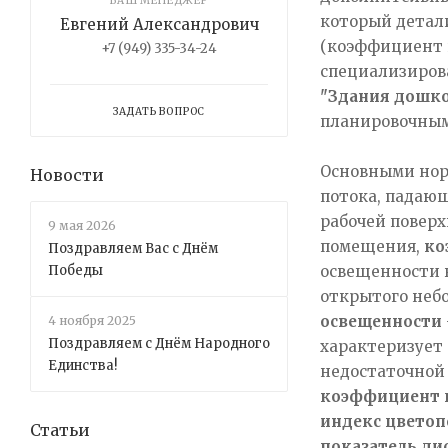
ВАШ МЕНЕДЖЕР
который детал
Евгений Александрович
(коэффициент 
+7 (949) 335-34-24
специализиров
"Здания дошк
ЗАДАТЬ ВОПРОС
планировочным
Основными нор
Новости
потока, падающ
рабочей поверх
9 мая 2026
помещения,
ко
Поздравляем Вас с Днём
освещенности 
Победы
открытого неб
освещенности
4 ноября 2025
Поздравляем с Днём Народного
характеризует 
Единства!
недостаточной
коэффициент 
индекс цветоп
Статьи
показатель д