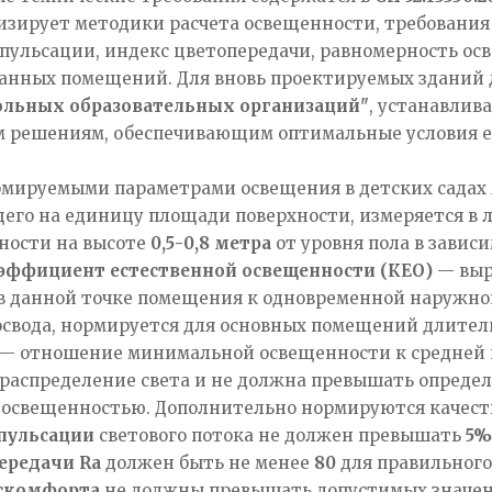
изирует методики расчета освещенности, требования
пульсации, индекс цветопередачи, равномерность ос
анных помещений. Для вновь проектируемых зданий 
ольных образовательных организаций"
, устанавлив
 решениям, обеспечивающим оптимальные условия ес
мируемыми параметрами освещения в детских садах
его на единицу площади поверхности, измеряется в 
ности на высоте
0,5-0,8 метра
от уровня пола в завис
эффициент естественной освещенности (КЕО)
— выр
в данной точке помещения к одновременной наружной
освода, нормируется для основных помещений длител
— отношение минимальной освещенности к средней 
распределение света и не должна превышать определ
 освещенностью. Дополнительно нормируются качест
пульсации
светового потока не должен превышать
5%
ередачи Ra
должен быть не менее
80
для правильного
искомфорта
не должны превышать допустимых значен