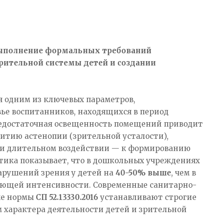
 выполнение формальных требований
рительной системы детей и создании
 одним из ключевых параметров,
ье воспитанников, находящихся в период
 Недостаточная освещенность помещений приводит
итию астенопии (зрительной усталости),
ри длительном воздействии — к формированию
тика показывает, что в дошкольных учреждениях
арушений зрения у детей на
40-50% выше
, чем в
вующей интенсивности. Современные санитарно-
ые нормы
СП 52.13330.2016
устанавливают строгие
 характера деятельности детей и зрительной