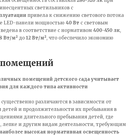
еская освещенность составляла
280-320 лк
при
минесцентных светильников с
сплуатации
привела к снижению светового потока
ные LED-панели мощностью
40 Вт
с световым
ведена в соответствие с нормативом
400-450 лк
,
8 Вт/м²
до
12 Вт/м²
, что обеспечило экономию
х помещений
личных помещений детского сада учитывает
вия для каждого типа активности
существенно различаются в зависимости от
и детей и продолжительности их пребывания в
ениями длительного пребывания детей, где
ю, лепке и другим видам деятельности, требующим
наиболее высокая нормативная освещенность