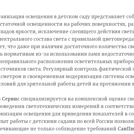
ганизация освещения в детском саду представляет с
статочной освещенности на рабочих поверхностях, р
епадов яркости, исключение слепящего действия све
ектрального состава света с правильной цветоперед
ет, что даже при наличии достаточного количества 
ь нормативам из-за использования ламп недостаточн
неправильного расположения осветительных приборов
источников света. Регулярный контроль фактическо
сметром и своевременная модернизация системы ос
словий для зрительной работы детей на протяжении в
 Сервис
специализируется на комплексной оценке с
роведении светотехнических измерений в соответств
рнизации освещения для приведения показателей в 
пыт работы с детскими садами по всей России позво
печивающие не только соблюдение требований
СанП