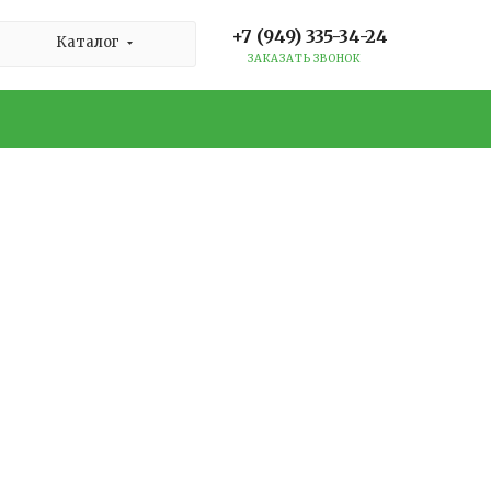
+7 (949) 335-34-24
Каталог
ЗАКАЗАТЬ ЗВОНОК
тного пространства для детей. Правильный
танников. Именно поэтому соблюдение норм
ри проектировании и обустройстве таких