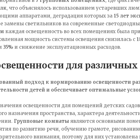
 нормативов в
7 групповых помещениях
, где фактич
 лк
, что объяснялось использованием устаревших лю
ющими аппаратами, деградация которых за
15 лет эк
сле замены светильников на современные светодиод
лм
каждая освещенность во всех помещениях была при
новленная мощность системы освещения снизилась с
1
ии
35%
и снижение эксплуатационных расходов.
свещенности для различны
ванный подход к нормированию освещенности раз
тельности детей и обеспечивает оптимальные усло
начения освещенности для помещений детских садов 
го назначения пространства, характера деятельност
ении.
Групповые комнаты
являются основными помещ
ятия по развитию речи, обучению грамоте, рисовани
зрительного внимания, поэтому для них установлена