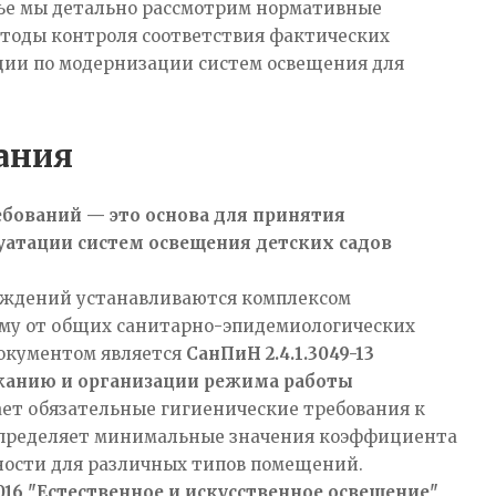
тье мы детально рассмотрим нормативные
етоды контроля соответствия фактических
ции по модернизации систем освещения для
ания
бований — это основа для принятия
атации систем освещения детских садов
еждений устанавливаются комплексом
ему от общих санитарно-эпидемиологических
документом является
СанПиН 2.4.1.3049-13
ржанию и организации режима работы
ает обязательные гигиенические требования к
определяет минимальные значения коэффициента
ности для различных типов помещений.
2016 "Естественное и искусственное освещение"
,