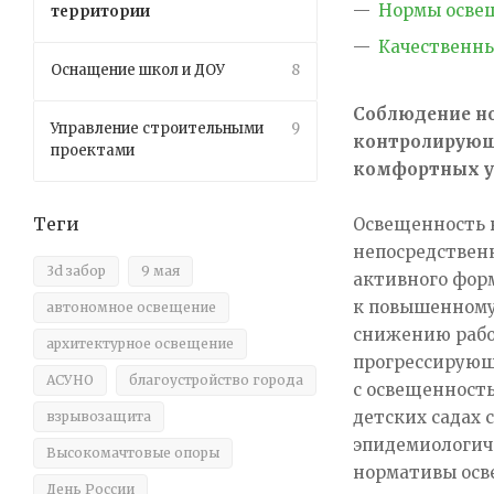
Нормы осве
территории
Качественн
Оснащение школ и ДОУ
8
Соблюдение но
Управление строительными
9
контролирующи
проектами
комфортных ус
Теги
Освещенность 
непосредственн
3d забор
9 мая
активного фор
к повышенному
автономное освещение
снижению рабо
архитектурное освещение
прогрессирующ
АСУНО
благоустройство города
с освещенност
детских садах
взрывозащита
эпидемиологич
Высокомачтовые опоры
нормативы осв
День России