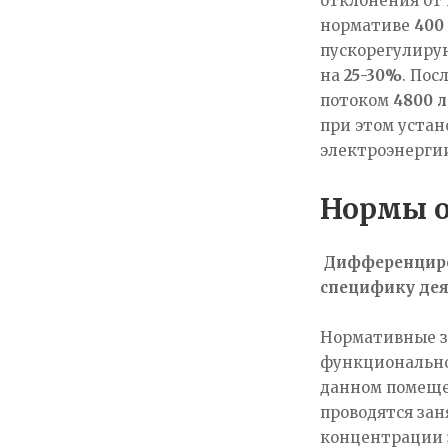
отклонения от
нормативе
400
пускорегулиру
на
25-30%
. По
потоком
4800 
при этом уста
электроэнерг
Нормы о
Дифференциро
специфику дея
Нормативные з
функционально
данном помещ
проводятся зан
концентрации 