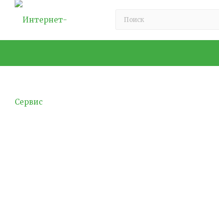
Нормы освещенности в д
Освещение в детском саду играет важнейшую ро
световой режим влияет на зрительное восприят
освещенности в дошкольных образовательных 
объектов.