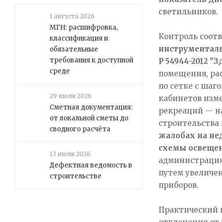
светильников.​
1 августа 2026
МГН: расшифровка,
Контроль соот
классификация и
инструментал
обязательные
требования к доступной
Р 54944-2012 
среде
помещения, ра
по сетке с шаг
29 июля 2026
кабинетов изм
Сметная документация:
рекреаций — на
от локальной сметы до
строительства
сводного расчёта
жалобах на не
схемы освеще
13 июля 2026
администрация
Дефектная ведомость в
путем увеличен
строительстве
приборов.​
Практический п