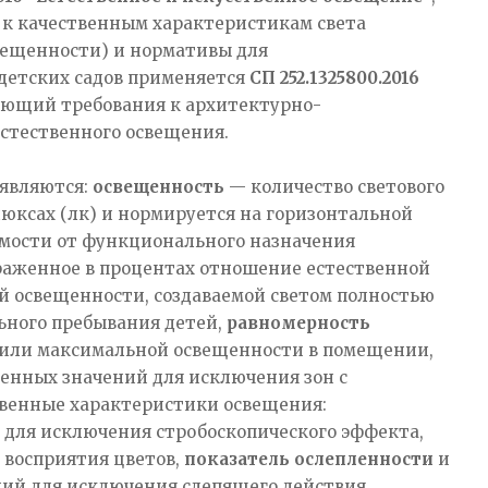
 к качественным характеристикам света
вещенности) и нормативы для
детских садов применяется
СП 252.1325800.2016
ающий требования к архитектурно-
тественного освещения.​
 являются:
освещенность
— количество светового
люксах (лк) и нормируется на горизонтальной
имости от функционального назначения
аженное в процентах отношение естественной
 освещенности, создаваемой светом полностью
ьного пребывания детей,
равномерность
или максимальной освещенности в помещении,
енных значений для исключения зон с
венные характеристики освещения:
для исключения стробоскопического эффекта,
 восприятия цветов,
показатель ослепленности
и
ий для исключения слепящего действия