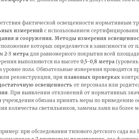
ветствия фактической освещенности нормативным тр
ьных измерений
с использованием сертифицированны
"Здания и сооружения. Методы измерения освещенно
сположение которых определяется в зависимости от 
ом
2-3 метра
для равномерного покрытия всей площади
ерения выполняются на высоте
0,5-0,8 метра
(уровень 
 уровне пола. Обязательные измерения проводятся п
 или реконструкции, при
плановых проверках
контро
достаточную освещенность
от персонала или родите
ния
. При выявлении отклонений от нормативных знач
 учреждения обязана принять меры по приведению ос
ия количества светильников, замены ламп на более 
ример: при обследовании типового детского сада на