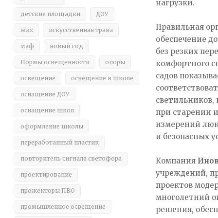
нагрузки.​
детские площадки
ДОУ
Правильная ор
жкх
искусственная трава
обеспечение до
маф
новый год
без резких пер
Нормы освещенности
опоры
комфортного сп
садов показыва
освещение
освещение в школе
соответствоват
оснащение ДОУ
светильников, 
оснащение школ
при старении 
измерений люк
оформление школы
и безопасных у
переработанный пластик
повторитель сигнала светофора
Компания
Инов
учреждений, п
проектирование
проектов моде
прожекторы ПВО
многолетний о
промышленное освещение
решения, обес