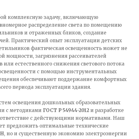
обой комплексную задачу, включающую
авномерное распределение света по помещению
тильников и отраженных бликов, создание
ачей. Практический опыт эксплуатации детских
светильников фактическая освещенность может не
ой мощности, загрязнения рассеивателей
 или естественного снижения светового потока
й освещенности с помощью инструментальных
вещения обеспечивают поддержание комфортных
сего периода эксплуатации здания.
истем освещения дошкольных образовательных
ии с методиками
ГОСТ Р 54944-2012
и разработке
соответствие с действующими нормативами. Наш
ляет предложить оптимальные технические
иН
, но и существенную экономию электроэнергии