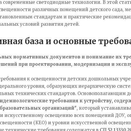
а современные светодиодные технологии. В этой ста
освещенности различных помещений детского сада, м
становленным стандартам и практические рекоменда
альных условий развития детей.
вная база и основные требов
ьных нормативных документов и понимание их тре
шений при проектировании, модернизации и эксплу
ребования к освещенности детских дошкольных учр
дерального уровня, образующих иерархическую сист
альных технических стандартов. Основополагающим 
идемиологические требования к устройству, соде
бразовательных организаций"
, который устанавлив
 и искусственному освещению всех помещений ДОУ, 
освещенности (КЕО) и уровни искусственной освещен
е технические требования содержатся в
СП 52.13330.