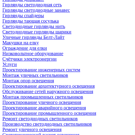
Гирлянды светодиодная сеть
Гирлянды светодиодные занавес
Гирлянды спайдеры
Гирлянды тающая сосулька
Светодиодные гирлянды нить
Светодиодные гирлянды шарики
Уличные гирлянды Белт-Лайт
Макушки на елку
Ограждение для елки
Низковольтное оборудование
Счётчики электроэнергии
Услуги
Проектирование инженерных систем
Монтаж уличных светильников
Монтаж опор освещения
Проектирование архитектурного освещения
Обслуживание сетей наружного освещения
Монтаж промышленных светильников
Проектирование уличного освещения
Проектирование аварийного освещения
Проектирование промышленного освещения
Ремонт светодиодных светильников
Производство светодиодных светильников
Ремонт уличного освещения
Светотехнический расчет освещения