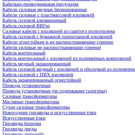
Кабельно-проводниковая продукция
Кабели силовые медные бронированные
Кабели силовые с пластмассовой изоляцией
Кабель силовой алюминиевый
Кабель силовой ВВГнг
Силовые кабели с изоляцией из сшитого полиэтилена
Кабель силовой с бумажной пропитанной изоляцией
Кабели огнестойкие и не распространяющие горение
Кабели силовые не распространяющие горение
Кабель контрольный
Кабель контрольный с изоляцией из полимерных композиций
Кабель медный экранированный
Кабель силовой медный с изоляцией и оболочкой из полимер
Кабель силовой с ПВХ изоляцией
Кабель экранированный огнестойкий
Провода установочные
Провода установочные (не содержащие галогены)
Силовые трансформаторы
Масляные трансформаторы
Сухие силовые трансформаторы
Новогодние гирлянды и искусственные ёлки
Искусственные ёлки
Гирлянды бахрома
Гирлянды дреды
Гирлянды дюралайт