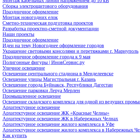
Монтаж кабельных линий напряжением до 10 кВ
Сборка электрощитового оборудования
Праздничное оформление
Монтаж новогодних елок
Сметно-техническая подготовка проектов
Разработка проектно-сметной документации
Наши проекты
Праздничное оформление
Идеи на тему Новогоднее оформление городов
Украшение световыми консолями и перетяжками г. Мариуполь
Праздничное оформление города к 9 мая
Полигонные фигуры | ИновСервис.ру
Уличное освещение
Освещение центрального стадиона в Менделеевске
Освещение улицы Магистральная г. Казань
Освещение города Буйнакск, Республики Дагестан
Освещение парковки Леруа Мерлен
Промышленное освещение
Освещение складского комплекса для одной из ведущих пром
Архитектурное освещение
Архитектурное освещение ЖК «Красные Челны»
Архитектурное освещение ЖК в Набережных Челнах
Архитектурное освещение жилого комплекса в Уфе
Архитектурное освещение жилого комплекса в Набережных Че
Как купить