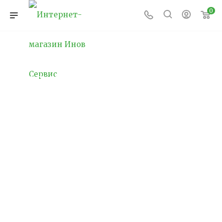
0
Как оснастить школу
под ключ с учетом
стандартов 2025
Современное оснащение школ превратилось
из рутинной закупки мебели и техники в
стратегическую задачу создания
образовательной среды, которая
обеспечивает реализацию ФГОС, развитие
цифровых компетенций учащихся и
подготовку к вызовам будущего.