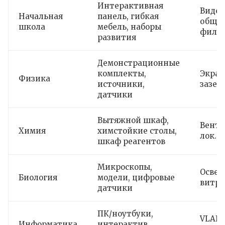
Интерактивная
Виде
Начальная
панель, гибкая
общих 
школа
мебель, наборы
филь
развития
Демонстрационные
комплекты,
Экран
Физика
источники,
зазем
датчики
Вытяжной шкаф,
Венти
Химия
химстойкие столы,
лок. 
шкаф реагентов
Микроскопы,
Осве
Биология
модели, цифровые
витри
датчики
ПК/ноутбуки,
VLAN,
Информатика
интерактив,