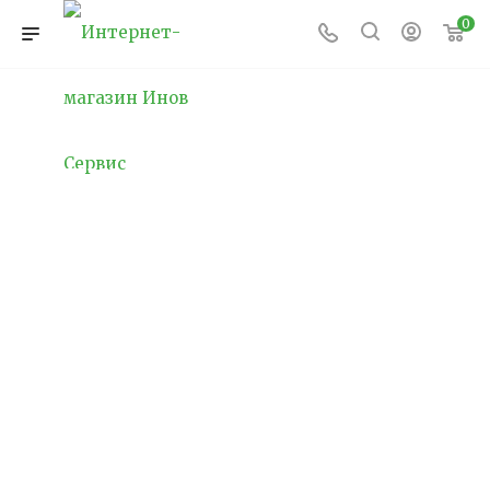
0
Аварийное освещение
в школе
Аварийное освещение в школе — это один из
важнейших аспектов обеспечения
безопасности детей и сотрудников
образовательного учреждения. Внезапное
отключение электроэнергии, возникновение
пожара или другой чрезвычайной ситуации
могут создать панические настроения среди
школьников и работников школы, если
отсутствуют надлежащие системы
освещения, обеспечивающие видимость и