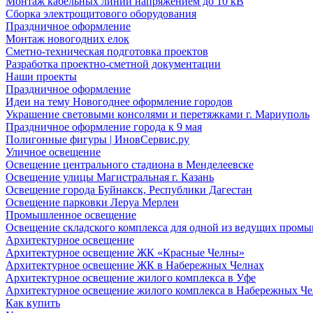
Монтаж кабельных линий напряжением до 10 кВ
Сборка электрощитового оборудования
Праздничное оформление
Монтаж новогодних елок
Сметно-техническая подготовка проектов
Разработка проектно-сметной документации
Наши проекты
Праздничное оформление
Идеи на тему Новогоднее оформление городов
Украшение световыми консолями и перетяжками г. Мариуполь
Праздничное оформление города к 9 мая
Полигонные фигуры | ИновСервис.ру
Уличное освещение
Освещение центрального стадиона в Менделеевске
Освещение улицы Магистральная г. Казань
Освещение города Буйнакск, Республики Дагестан
Освещение парковки Леруа Мерлен
Промышленное освещение
Освещение складского комплекса для одной из ведущих пром
Архитектурное освещение
Архитектурное освещение ЖК «Красные Челны»
Архитектурное освещение ЖК в Набережных Челнах
Архитектурное освещение жилого комплекса в Уфе
Архитектурное освещение жилого комплекса в Набережных Че
Как купить