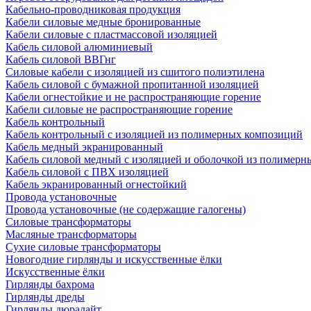
Кабельно-проводниковая продукция
Кабели силовые медные бронированные
Кабели силовые с пластмассовой изоляцией
Кабель силовой алюминиевый
Кабель силовой ВВГнг
Силовые кабели с изоляцией из сшитого полиэтилена
Кабель силовой с бумажной пропитанной изоляцией
Кабели огнестойкие и не распространяющие горение
Кабели силовые не распространяющие горение
Кабель контрольный
Кабель контрольный с изоляцией из полимерных композиций
Кабель медный экранированный
Кабель силовой медный с изоляцией и оболочкой из полимер
Кабель силовой с ПВХ изоляцией
Кабель экранированный огнестойкий
Провода установочные
Провода установочные (не содержащие галогены)
Силовые трансформаторы
Масляные трансформаторы
Сухие силовые трансформаторы
Новогодние гирлянды и искусственные ёлки
Искусственные ёлки
Гирлянды бахрома
Гирлянды дреды
Гирлянды дюралайт