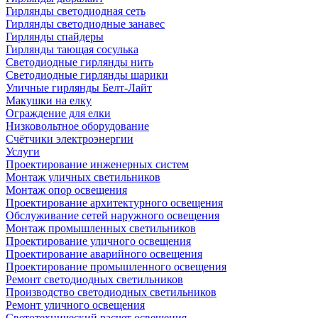
Гирлянды светодиодная сеть
Гирлянды светодиодные занавес
Гирлянды спайдеры
Гирлянды тающая сосулька
Светодиодные гирлянды нить
Светодиодные гирлянды шарики
Уличные гирлянды Белт-Лайт
Макушки на елку
Ограждение для елки
Низковольтное оборудование
Счётчики электроэнергии
Услуги
Проектирование инженерных систем
Монтаж уличных светильников
Монтаж опор освещения
Проектирование архитектурного освещения
Обслуживание сетей наружного освещения
Монтаж промышленных светильников
Проектирование уличного освещения
Проектирование аварийного освещения
Проектирование промышленного освещения
Ремонт светодиодных светильников
Производство светодиодных светильников
Ремонт уличного освещения
Светотехнический расчет освещения