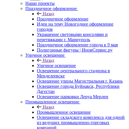
Наши проекты
Праздничное оформление
Назад
Праздничное оформление
Идеи на тему Новогоднее оформление
городов
Украшение световыми консолями и
перетяжками г. Мариуполь
Праздничное оформление города к 9 мая
Полигонные фигуры | ИновСервис.ру
Уличное освещение
Назад
Уличное освещение
Освещение центрального стадиона в
Менделеевске
Освещение улицы Магистральная г. Казань
Освещение города Буйнакск, Республики
Дагестан
Освещение парковки Леруа Мерлен
Промышленное освещение
Назад
Промышленное освещение
Освещение складского комплекса для одной
из ведущих промышленно-торговых
компаний.