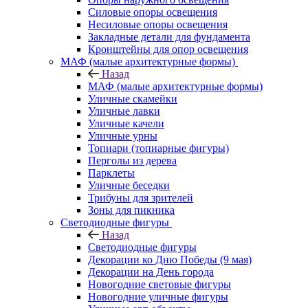
Силовые опоры освещения
Несиловые опоры освещения
Закладные детали для фундамента
Кронштейны для опор освещения
МАФ (малые архитектурные формы)
Назад
МАФ (малые архитектурные формы)
Уличные скамейки
Уличные лавки
Уличные качели
Уличные урны
Топиари (топиарные фигуры)
Перголы из дерева
Парклеты
Уличные беседки
Трибуны для зрителей
Зоны для пикника
Светодиодные фигуры
Назад
Светодиодные фигуры
Декорации ко Дню Победы (9 мая)
Декорации на День города
Новогодние световые фигуры
Новогодние уличные фигуры