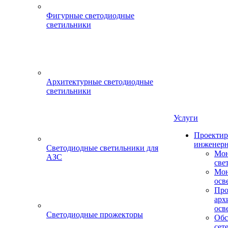
Фигурные светодиодные
светильники
Архитектурные светодиодные
светильники
Услуги
Проектир
инженерн
Светодиодные светильники для
Мон
АЗС
све
Мон
осв
Про
арх
осв
Светодиодные прожекторы
Обс
сет