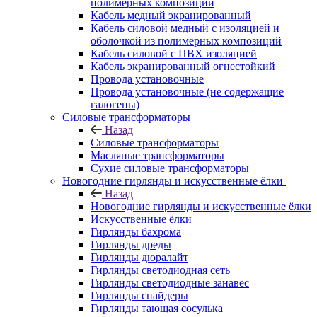
полимерных композиций
Кабель медный экранированный
Кабель силовой медный с изоляцией и
оболочкой из полимерных композиций
Кабель силовой с ПВХ изоляцией
Кабель экранированный огнестойкий
Провода установочные
Провода установочные (не содержащие
галогены)
Силовые трансформаторы
Назад
Силовые трансформаторы
Масляные трансформаторы
Сухие силовые трансформаторы
Новогодние гирлянды и искусственные ёлки
Назад
Новогодние гирлянды и искусственные ёлки
Искусственные ёлки
Гирлянды бахрома
Гирлянды дреды
Гирлянды дюралайт
Гирлянды светодиодная сеть
Гирлянды светодиодные занавес
Гирлянды спайдеры
Гирлянды тающая сосулька