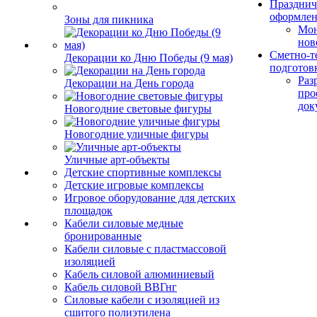
Празднич
оформле
Зоны для пикника
Мо
нов
Сметно-т
Декорации ко Дню Победы (9 мая)
подготов
Раз
Декорации на День города
про
док
Новогодние световые фигуры
Новогодние уличные фигуры
Уличные арт-объекты
Детские спортивные комплексы
Детские игровые комплексы
Игровое оборудование для детских
площадок
Кабели силовые медные
бронированные
Кабели силовые с пластмассовой
изоляцией
Кабель силовой алюминиевый
Кабель силовой ВВГнг
Силовые кабели с изоляцией из
сшитого полиэтилена