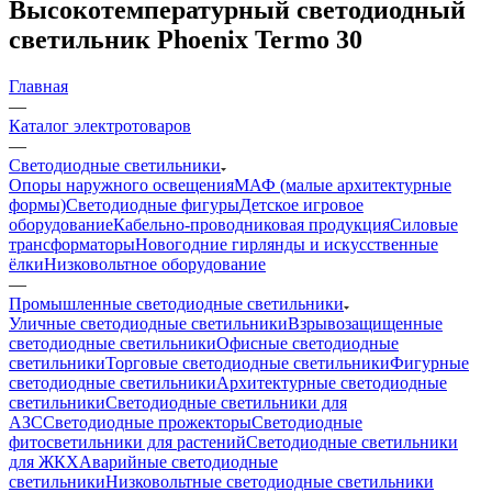
Высокотемпературный светодиодный
светильник Phoenix Termo 30
Главная
—
Каталог электротоваров
—
Светодиодные светильники
Опоры наружного освещения
МАФ (малые архитектурные
формы)
Светодиодные фигуры
Детское игровое
оборудование
Кабельно-проводниковая продукция
Силовые
трансформаторы
Новогодние гирлянды и искусственные
ёлки
Низковольтное оборудование
—
Промышленные светодиодные светильники
Уличные светодиодные светильники
Взрывозащищенные
светодиодные светильники
Офисные светодиодные
светильники
Торговые светодиодные светильники
Фигурные
светодиодные светильники
Архитектурные светодиодные
светильники
Светодиодные светильники для
АЗС
Светодиодные прожекторы
Светодиодные
фитосветильники для растений
Светодиодные светильники
для ЖКХ
Аварийные светодиодные
светильники
Низковольтные светодиодные светильники