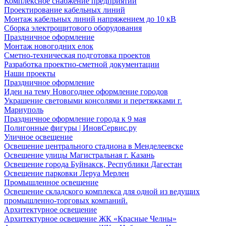
Комплексное снабжение предприятий
Проектирование кабельных линий
Монтаж кабельных линий напряжением до 10 кВ
Сборка электрощитового оборудования
Праздничное оформление
Монтаж новогодних елок
Сметно-техническая подготовка проектов
Разработка проектно-сметной документации
Наши проекты
Праздничное оформление
Идеи на тему Новогоднее оформление городов
Украшение световыми консолями и перетяжками г.
Мариуполь
Праздничное оформление города к 9 мая
Полигонные фигуры | ИновСервис.ру
Уличное освещение
Освещение центрального стадиона в Менделеевске
Освещение улицы Магистральная г. Казань
Освещение города Буйнакск, Республики Дагестан
Освещение парковки Леруа Мерлен
Промышленное освещение
Освещение складского комплекса для одной из ведущих
промышленно-торговых компаний.
Архитектурное освещение
Архитектурное освещение ЖК «Красные Челны»