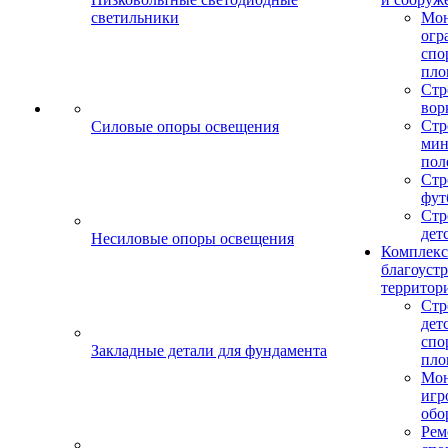
светильники
Мо
огр
спо
пло
Стр
вор
Стр
Силовые опоры освещения
мин
пол
Стр
фут
Стр
дет
Несиловые опоры освещения
Комплекс
благоуст
территор
Стр
дет
спо
Закладные детали для фундамента
пло
Мон
игр
обо
Рем