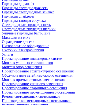
Гирлянды дюралайт
Гирлянды светодиодная сеть
Гирлянды светодиодные занавес
Гирлянды спайдеры
Гирлянды тающая сосулька
Светодиодные гирлянды нить
Светодиодные гирлянды шарики
Уличные гирлянды Белт-Лайт
Макушки на елку
Ограждение для елки
Низковольтное оборудование
Счётчики электроэнергии
Услуги
Проектирование инженерных систем
Монтаж уличных светильников
Монтаж опор освещения
Проектирование архитектурного освещения
Обслуживание сетей наружного освещения
Монтаж промышленных светильников
Проектирование уличного освещения
Проектирование аварийного освещения
Проектирование промышленного освещения
Ремонт светодиодных светильников
Производство светодиодных светильников
Ремонт уличного освещения