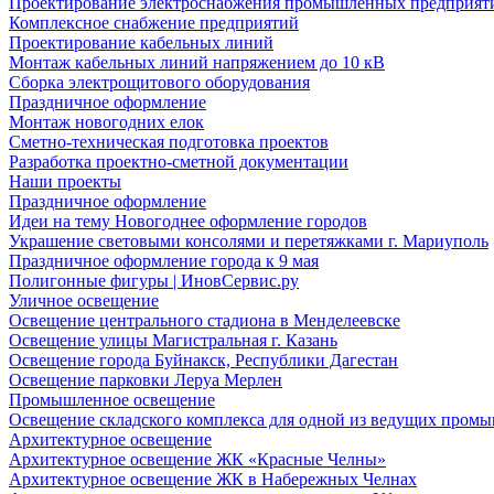
Проектирование электроснабжения промышленных предприят
Комплексное снабжение предприятий
Проектирование кабельных линий
Монтаж кабельных линий напряжением до 10 кВ
Сборка электрощитового оборудования
Праздничное оформление
Монтаж новогодних елок
Сметно-техническая подготовка проектов
Разработка проектно-сметной документации
Наши проекты
Праздничное оформление
Идеи на тему Новогоднее оформление городов
Украшение световыми консолями и перетяжками г. Мариуполь
Праздничное оформление города к 9 мая
Полигонные фигуры | ИновСервис.ру
Уличное освещение
Освещение центрального стадиона в Менделеевске
Освещение улицы Магистральная г. Казань
Освещение города Буйнакск, Республики Дагестан
Освещение парковки Леруа Мерлен
Промышленное освещение
Освещение складского комплекса для одной из ведущих пром
Архитектурное освещение
Архитектурное освещение ЖК «Красные Челны»
Архитектурное освещение ЖК в Набережных Челнах