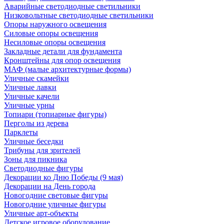
Аварийные светодиодные светильники
Низковольтные светодиодные светильники
Опоры наружного освещения
Силовые опоры освещения
Несиловые опоры освещения
Закладные детали для фундамента
Кронштейны для опор освещения
МАФ (малые архитектурные формы)
Уличные скамейки
Уличные лавки
Уличные качели
Уличные урны
Топиари (топиарные фигуры)
Перголы из дерева
Парклеты
Уличные беседки
Трибуны для зрителей
Зоны для пикника
Светодиодные фигуры
Декорации ко Дню Победы (9 мая)
Декорации на День города
Новогодние световые фигуры
Новогодние уличные фигуры
Уличные арт-объекты
Детское игровое оборудование