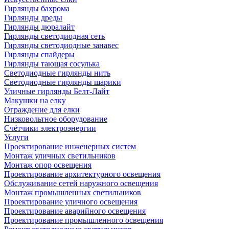
Гирлянды бахрома
Гирлянды дреды
Гирлянды дюралайт
Гирлянды светодиодная сеть
Гирлянды светодиодные занавес
Гирлянды спайдеры
Гирлянды тающая сосулька
Светодиодные гирлянды нить
Светодиодные гирлянды шарики
Уличные гирлянды Белт-Лайт
Макушки на елку
Ограждение для елки
Низковольтное оборудование
Счётчики электроэнергии
Услуги
Проектирование инженерных систем
Монтаж уличных светильников
Монтаж опор освещения
Проектирование архитектурного освещения
Обслуживание сетей наружного освещения
Монтаж промышленных светильников
Проектирование уличного освещения
Проектирование аварийного освещения
Проектирование промышленного освещения