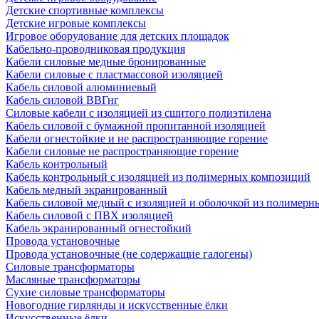
Детские спортивные комплексы
Детские игровые комплексы
Игровое оборудование для детских площадок
Кабельно-проводниковая продукция
Кабели силовые медные бронированные
Кабели силовые с пластмассовой изоляцией
Кабель силовой алюминиевый
Кабель силовой ВВГнг
Силовые кабели с изоляцией из сшитого полиэтилена
Кабель силовой с бумажной пропитанной изоляцией
Кабели огнестойкие и не распространяющие горение
Кабели силовые не распространяющие горение
Кабель контрольный
Кабель контрольный с изоляцией из полимерных композиций
Кабель медный экранированный
Кабель силовой медный с изоляцией и оболочкой из полимер
Кабель силовой с ПВХ изоляцией
Кабель экранированный огнестойкий
Провода установочные
Провода установочные (не содержащие галогены)
Силовые трансформаторы
Масляные трансформаторы
Сухие силовые трансформаторы
Новогодние гирлянды и искусственные ёлки
Искусственные ёлки