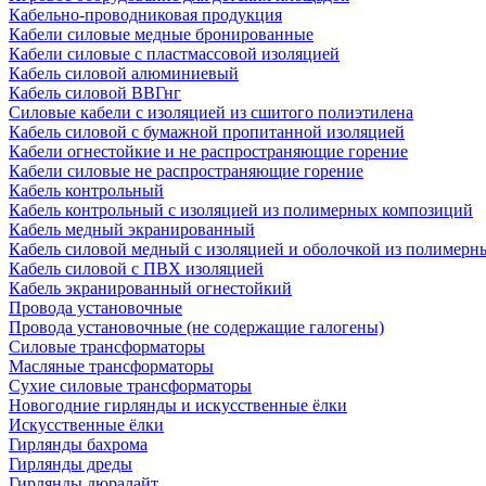
Кабельно-проводниковая продукция
Кабели силовые медные бронированные
Кабели силовые с пластмассовой изоляцией
Кабель силовой алюминиевый
Кабель силовой ВВГнг
Силовые кабели с изоляцией из сшитого полиэтилена
Кабель силовой с бумажной пропитанной изоляцией
Кабели огнестойкие и не распространяющие горение
Кабели силовые не распространяющие горение
Кабель контрольный
Кабель контрольный с изоляцией из полимерных композиций
Кабель медный экранированный
Кабель силовой медный с изоляцией и оболочкой из полимер
Кабель силовой с ПВХ изоляцией
Кабель экранированный огнестойкий
Провода установочные
Провода установочные (не содержащие галогены)
Силовые трансформаторы
Масляные трансформаторы
Сухие силовые трансформаторы
Новогодние гирлянды и искусственные ёлки
Искусственные ёлки
Гирлянды бахрома
Гирлянды дреды
Гирлянды дюралайт