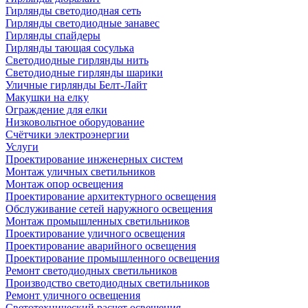
Гирлянды светодиодная сеть
Гирлянды светодиодные занавес
Гирлянды спайдеры
Гирлянды тающая сосулька
Светодиодные гирлянды нить
Светодиодные гирлянды шарики
Уличные гирлянды Белт-Лайт
Макушки на елку
Ограждение для елки
Низковольтное оборудование
Счётчики электроэнергии
Услуги
Проектирование инженерных систем
Монтаж уличных светильников
Монтаж опор освещения
Проектирование архитектурного освещения
Обслуживание сетей наружного освещения
Монтаж промышленных светильников
Проектирование уличного освещения
Проектирование аварийного освещения
Проектирование промышленного освещения
Ремонт светодиодных светильников
Производство светодиодных светильников
Ремонт уличного освещения
Светотехнический расчет освещения