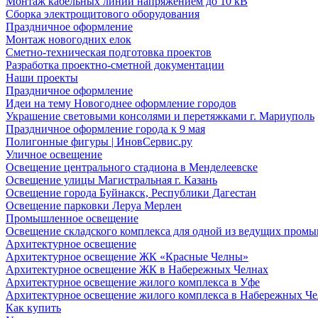
Монтаж кабельных линий напряжением до 10 кВ
Сборка электрощитового оборудования
Праздничное оформление
Монтаж новогодних елок
Сметно-техническая подготовка проектов
Разработка проектно-сметной документации
Наши проекты
Праздничное оформление
Идеи на тему Новогоднее оформление городов
Украшение световыми консолями и перетяжками г. Мариуполь
Праздничное оформление города к 9 мая
Полигонные фигуры | ИновСервис.ру
Уличное освещение
Освещение центрального стадиона в Менделеевске
Освещение улицы Магистральная г. Казань
Освещение города Буйнакск, Республики Дагестан
Освещение парковки Леруа Мерлен
Промышленное освещение
Освещение складского комплекса для одной из ведущих пром
Архитектурное освещение
Архитектурное освещение ЖК «Красные Челны»
Архитектурное освещение ЖК в Набережных Челнах
Архитектурное освещение жилого комплекса в Уфе
Архитектурное освещение жилого комплекса в Набережных Че
Как купить