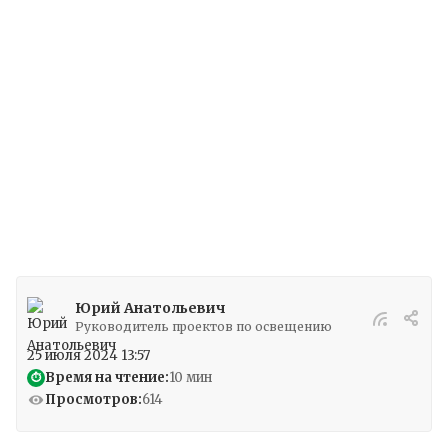
условия для работников и посетителей. В этой
статье мы рассмотрим, для чего
предназначено охранное освещение, какие
требования предъявляются к его установке, а
также почему стоит заказать монтаж
охранного освещения в компании «Инов
Сервис».
Юрий Анатольевич
Руководитель проектов по освещению
25 июля 2024 13:57
Время на чтение:
10 мин
⏱
Просмотров:
614