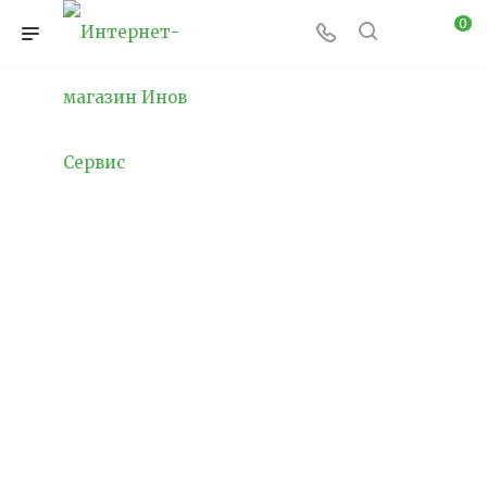
0
Охранное освещение
Охранное освещение — это один из ключевых
элементов системы безопасности, который
используется для защиты территории от
несанкционированного проникновения, а
также для обеспечения безопасного
перемещения людей в темное время суток.
Правильно установленная система охранного
освещения не только предотвращает
возможные попытки вторжения, но и
обеспечивает визуальный контроль за
охраняемой зоной, создавая комфортные