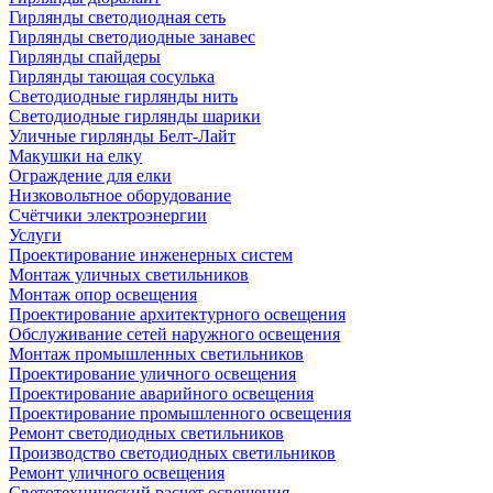
Гирлянды светодиодная сеть
Гирлянды светодиодные занавес
Гирлянды спайдеры
Гирлянды тающая сосулька
Светодиодные гирлянды нить
Светодиодные гирлянды шарики
Уличные гирлянды Белт-Лайт
Макушки на елку
Ограждение для елки
Низковольтное оборудование
Счётчики электроэнергии
Услуги
Проектирование инженерных систем
Монтаж уличных светильников
Монтаж опор освещения
Проектирование архитектурного освещения
Обслуживание сетей наружного освещения
Монтаж промышленных светильников
Проектирование уличного освещения
Проектирование аварийного освещения
Проектирование промышленного освещения
Ремонт светодиодных светильников
Производство светодиодных светильников
Ремонт уличного освещения
Светотехнический расчет освещения