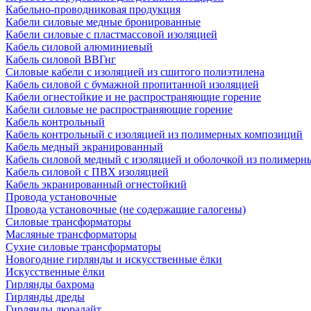
Кабельно-проводниковая продукция
Кабели силовые медные бронированные
Кабели силовые с пластмассовой изоляцией
Кабель силовой алюминиевый
Кабель силовой ВВГнг
Силовые кабели с изоляцией из сшитого полиэтилена
Кабель силовой с бумажной пропитанной изоляцией
Кабели огнестойкие и не распространяющие горение
Кабели силовые не распространяющие горение
Кабель контрольный
Кабель контрольный с изоляцией из полимерных композиций
Кабель медный экранированный
Кабель силовой медный с изоляцией и оболочкой из полимер
Кабель силовой с ПВХ изоляцией
Кабель экранированный огнестойкий
Провода установочные
Провода установочные (не содержащие галогены)
Силовые трансформаторы
Масляные трансформаторы
Сухие силовые трансформаторы
Новогодние гирлянды и искусственные ёлки
Искусственные ёлки
Гирлянды бахрома
Гирлянды дреды
Гирлянды дюралайт