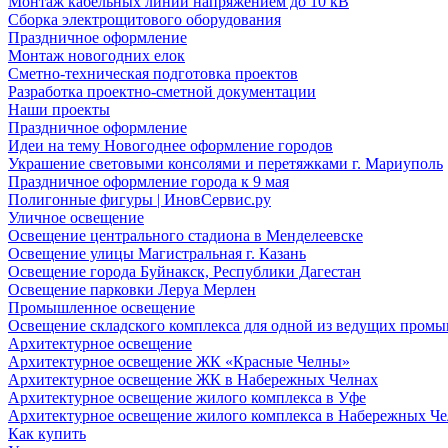
Монтаж кабельных линий напряжением до 10 кВ
Сборка электрощитового оборудования
Праздничное оформление
Монтаж новогодних елок
Сметно-техническая подготовка проектов
Разработка проектно-сметной документации
Наши проекты
Праздничное оформление
Идеи на тему Новогоднее оформление городов
Украшение световыми консолями и перетяжками г. Мариуполь
Праздничное оформление города к 9 мая
Полигонные фигуры | ИновСервис.ру
Уличное освещение
Освещение центрального стадиона в Менделеевске
Освещение улицы Магистральная г. Казань
Освещение города Буйнакск, Республики Дагестан
Освещение парковки Леруа Мерлен
Промышленное освещение
Освещение складского комплекса для одной из ведущих пром
Архитектурное освещение
Архитектурное освещение ЖК «Красные Челны»
Архитектурное освещение ЖК в Набережных Челнах
Архитектурное освещение жилого комплекса в Уфе
Архитектурное освещение жилого комплекса в Набережных Че
Как купить