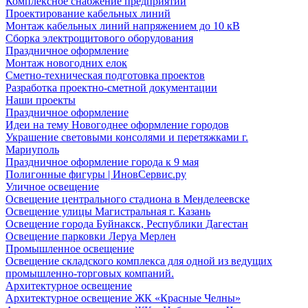
Комплексное снабжение предприятий
Проектирование кабельных линий
Монтаж кабельных линий напряжением до 10 кВ
Сборка электрощитового оборудования
Праздничное оформление
Монтаж новогодних елок
Сметно-техническая подготовка проектов
Разработка проектно-сметной документации
Наши проекты
Праздничное оформление
Идеи на тему Новогоднее оформление городов
Украшение световыми консолями и перетяжками г.
Мариуполь
Праздничное оформление города к 9 мая
Полигонные фигуры | ИновСервис.ру
Уличное освещение
Освещение центрального стадиона в Менделеевске
Освещение улицы Магистральная г. Казань
Освещение города Буйнакск, Республики Дагестан
Освещение парковки Леруа Мерлен
Промышленное освещение
Освещение складского комплекса для одной из ведущих
промышленно-торговых компаний.
Архитектурное освещение
Архитектурное освещение ЖК «Красные Челны»