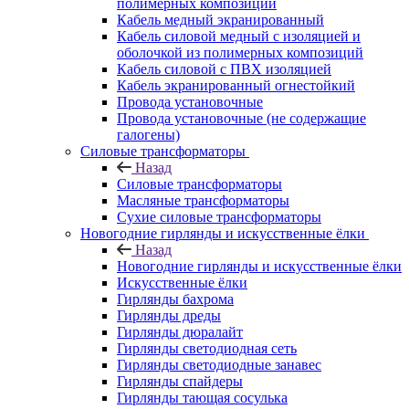
полимерных композиций
Кабель медный экранированный
Кабель силовой медный с изоляцией и
оболочкой из полимерных композиций
Кабель силовой с ПВХ изоляцией
Кабель экранированный огнестойкий
Провода установочные
Провода установочные (не содержащие
галогены)
Силовые трансформаторы
Назад
Силовые трансформаторы
Масляные трансформаторы
Сухие силовые трансформаторы
Новогодние гирлянды и искусственные ёлки
Назад
Новогодние гирлянды и искусственные ёлки
Искусственные ёлки
Гирлянды бахрома
Гирлянды дреды
Гирлянды дюралайт
Гирлянды светодиодная сеть
Гирлянды светодиодные занавес
Гирлянды спайдеры
Гирлянды тающая сосулька