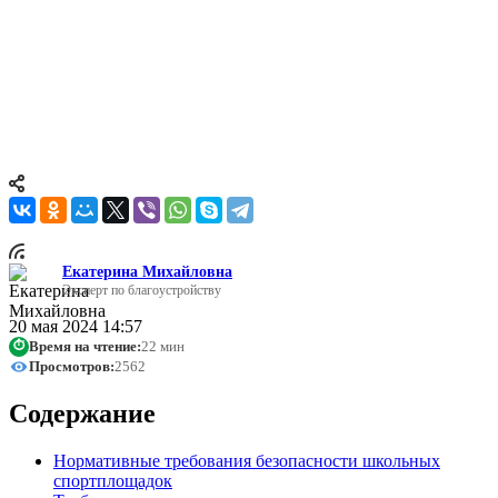
Идеальная школьная спортивная площадка должна быть
удобной и хорошо обустроенной, выступая достойной
альтернативой фитнес-центру или тренажерному залу. При
этом необходимо строго соблюдать требования и ГОСТы,
чтобы обеспечить высокий уровень безопасности для детей
всех возрастов, занимающихся здесь. Рассмотрим, какие
нормы существуют и что именно они регулируют.
Екатерина Михайловна
Эксперт по благоустройству
20 мая 2024 14:57
Время на чтение:
22 мин
⏱
Просмотров:
2562
Содержание
Нормативные требования безопасности школьных
спортплощадок