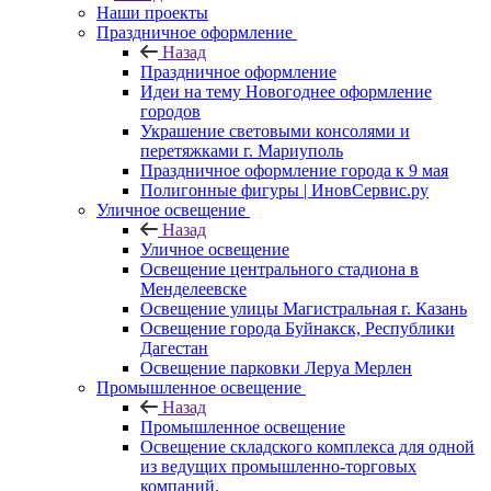
Наши проекты
Праздничное оформление
Назад
Праздничное оформление
Идеи на тему Новогоднее оформление
городов
Украшение световыми консолями и
перетяжками г. Мариуполь
Праздничное оформление города к 9 мая
Полигонные фигуры | ИновСервис.ру
Уличное освещение
Назад
Уличное освещение
Освещение центрального стадиона в
Менделеевске
Освещение улицы Магистральная г. Казань
Освещение города Буйнакск, Республики
Дагестан
Освещение парковки Леруа Мерлен
Промышленное освещение
Назад
Промышленное освещение
Освещение складского комплекса для одной
из ведущих промышленно-торговых
компаний.