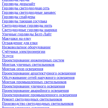
Гирлянды дюралайт
Гирлянды светодиодная сеть
Гирлянды светодиодные занавес
Гирлянды спайдеры
Гирлянды тающая сосулька
Светодиодные гирлянды нить
Светодиодные гирлянды шарики
Уличные гирлянды Белт-Лайт
Макушки на елку
Ограждение для елки
Низковольтное оборудование
Счётчики электроэнергии
Услуги
Проектирование инженерных систем
Монтаж уличных светильников
Монтаж опор освещения
Проектирование архитектурного освещения
Обслуживание сетей наружного освещения
Монтаж промышленных светильников
Проектирование уличного освещения
Проектирование аварийного освещения
Проектирование промышленного освещения
Ремонт светодиодных светильников
Производство светодиодных светильников
Ремонт уличного освещения