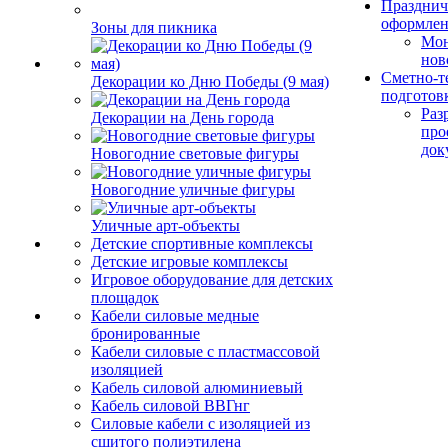
Празднич
оформле
Зоны для пикника
Мо
нов
Сметно-т
Декорации ко Дню Победы (9 мая)
подготов
Раз
Декорации на День города
про
док
Новогодние световые фигуры
Новогодние уличные фигуры
Уличные арт-объекты
Детские спортивные комплексы
Детские игровые комплексы
Игровое оборудование для детских
площадок
Кабели силовые медные
бронированные
Кабели силовые с пластмассовой
изоляцией
Кабель силовой алюминиевый
Кабель силовой ВВГнг
Силовые кабели с изоляцией из
сшитого полиэтилена