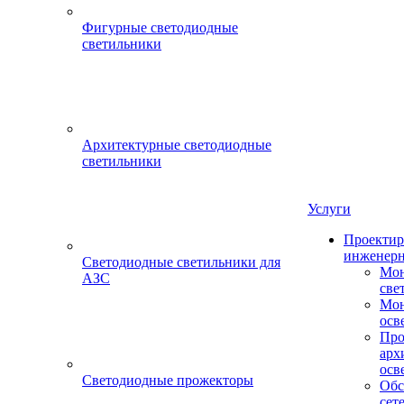
Фигурные светодиодные
светильники
Архитектурные светодиодные
светильники
Услуги
Проектир
инженерн
Светодиодные светильники для
Мон
АЗС
све
Мон
осв
Про
арх
осв
Светодиодные прожекторы
Обс
сет