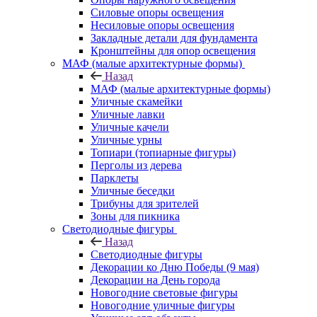
Силовые опоры освещения
Несиловые опоры освещения
Закладные детали для фундамента
Кронштейны для опор освещения
МАФ (малые архитектурные формы)
Назад
МАФ (малые архитектурные формы)
Уличные скамейки
Уличные лавки
Уличные качели
Уличные урны
Топиари (топиарные фигуры)
Перголы из дерева
Парклеты
Уличные беседки
Трибуны для зрителей
Зоны для пикника
Светодиодные фигуры
Назад
Светодиодные фигуры
Декорации ко Дню Победы (9 мая)
Декорации на День города
Новогодние световые фигуры
Новогодние уличные фигуры