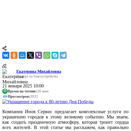
9 мая 2025 года наша страна отметит важную историческую
дату — 80 лет со Дня Победы в Великой Отечественной
войне. Это не просто праздник, это символ нашей памяти,
гордости и благодарности героям, которые сражались за
мирное будущее. Этот юбилейный год требует особого
внимания к оформлению городов, которые должны стать
настоящими центрами торжеств и патриотического единства.
Екатерина Михайловна
Эксперт по благоустройству
21 января 2025 10:00
Время на чтение:
20 мин
⏱
Просмотров:
3931
Компания Инов Сервис предлагает комплексные услуги по
украшению городов к этому великому событию. Мы знаем,
как создать праздничную атмосферу, которая тронет сердца
всех жителей. В этой статье мы расскажем, как правильно