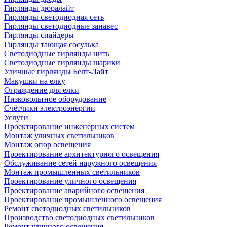
Гирлянды дюралайт
Гирлянды светодиодная сеть
Гирлянды светодиодные занавес
Гирлянды спайдеры
Гирлянды тающая сосулька
Светодиодные гирлянды нить
Светодиодные гирлянды шарики
Уличные гирлянды Белт-Лайт
Макушки на елку
Ограждение для елки
Низковольтное оборудование
Счётчики электроэнергии
Услуги
Проектирование инженерных систем
Монтаж уличных светильников
Монтаж опор освещения
Проектирование архитектурного освещения
Обслуживание сетей наружного освещения
Монтаж промышленных светильников
Проектирование уличного освещения
Проектирование аварийного освещения
Проектирование промышленного освещения
Ремонт светодиодных светильников
Производство светодиодных светильников
Ремонт уличного освещения