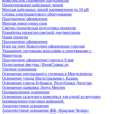
Комплексное снабжение предприятий
Проектирование кабельных линий
Монтаж кабельных линий напряжением до 10 кВ
Сборка электрощитового оборудования
Праздничное оформление
Монтаж новогодних елок
Сметно-техническая подготовка проектов
Разработка проектно-сметной документации
Наши проекты
Праздничное оформление
Идеи на тему Новогоднее оформление городов
Украшение световыми консолями и перетяжками г.
Мариуполь
Праздничное оформление города к 9 мая
Полигонные фигуры | ИновСервис.ру
Уличное освещение
Освещение центрального стадиона в Менделеевске
Освещение улицы Магистральная г. Казань
Освещение города Буйнакск, Республики Дагестан
Освещение парковки Леруа Мерлен
Промышленное освещение
Освещение складского комплекса для одной из ведущих
промышленно-торговых компаний.
Архитектурное освещение
Архитектурное освещение ЖК «Красные Челны»