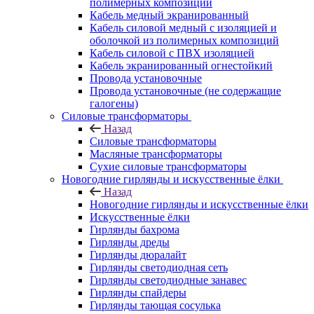
полимерных композиций
Кабель медный экранированный
Кабель силовой медный с изоляцией и
оболочкой из полимерных композиций
Кабель силовой с ПВХ изоляцией
Кабель экранированный огнестойкий
Провода установочные
Провода установочные (не содержащие
галогены)
Силовые трансформаторы
Назад
Силовые трансформаторы
Масляные трансформаторы
Сухие силовые трансформаторы
Новогодние гирлянды и искусственные ёлки
Назад
Новогодние гирлянды и искусственные ёлки
Искусственные ёлки
Гирлянды бахрома
Гирлянды дреды
Гирлянды дюралайт
Гирлянды светодиодная сеть
Гирлянды светодиодные занавес
Гирлянды спайдеры
Гирлянды тающая сосулька