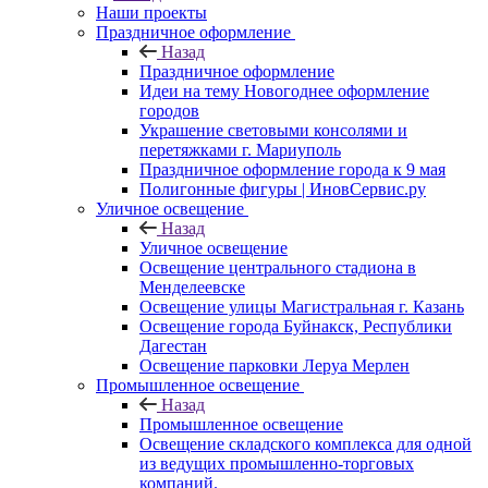
Наши проекты
Праздничное оформление
Назад
Праздничное оформление
Идеи на тему Новогоднее оформление
городов
Украшение световыми консолями и
перетяжками г. Мариуполь
Праздничное оформление города к 9 мая
Полигонные фигуры | ИновСервис.ру
Уличное освещение
Назад
Уличное освещение
Освещение центрального стадиона в
Менделеевске
Освещение улицы Магистральная г. Казань
Освещение города Буйнакск, Республики
Дагестан
Освещение парковки Леруа Мерлен
Промышленное освещение
Назад
Промышленное освещение
Освещение складского комплекса для одной
из ведущих промышленно-торговых
компаний.