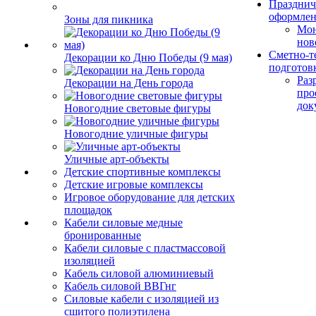
Празднич
оформле
Зоны для пикника
Мо
нов
Сметно-т
Декорации ко Дню Победы (9 мая)
подготов
Раз
Декорации на День города
про
док
Новогодние световые фигуры
Новогодние уличные фигуры
Уличные арт-объекты
Детские спортивные комплексы
Детские игровые комплексы
Игровое оборудование для детских
площадок
Кабели силовые медные
бронированные
Кабели силовые с пластмассовой
изоляцией
Кабель силовой алюминиевый
Кабель силовой ВВГнг
Силовые кабели с изоляцией из
сшитого полиэтилена