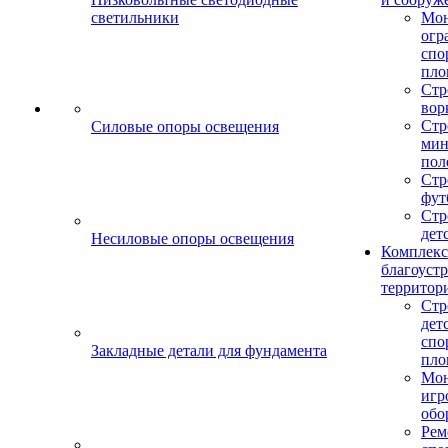
светильники
Мо
огр
спо
пло
Стр
вор
Стр
Силовые опоры освещения
мин
пол
Стр
фут
Стр
дет
Несиловые опоры освещения
Комплекс
благоуст
территор
Стр
дет
спо
Закладные детали для фундамента
пло
Мон
игр
обо
Рем