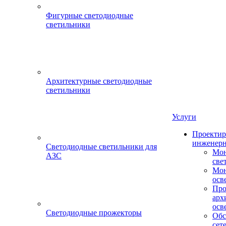
Фигурные светодиодные
светильники
Архитектурные светодиодные
светильники
Услуги
Проектир
инженерн
Светодиодные светильники для
Мон
АЗС
све
Мон
осв
Про
арх
осв
Светодиодные прожекторы
Обс
сет