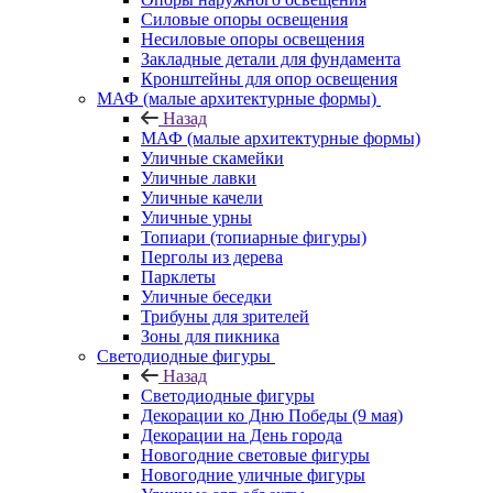
Силовые опоры освещения
Несиловые опоры освещения
Закладные детали для фундамента
Кронштейны для опор освещения
МАФ (малые архитектурные формы)
Назад
МАФ (малые архитектурные формы)
Уличные скамейки
Уличные лавки
Уличные качели
Уличные урны
Топиари (топиарные фигуры)
Перголы из дерева
Парклеты
Уличные беседки
Трибуны для зрителей
Зоны для пикника
Светодиодные фигуры
Назад
Светодиодные фигуры
Декорации ко Дню Победы (9 мая)
Декорации на День города
Новогодние световые фигуры
Новогодние уличные фигуры