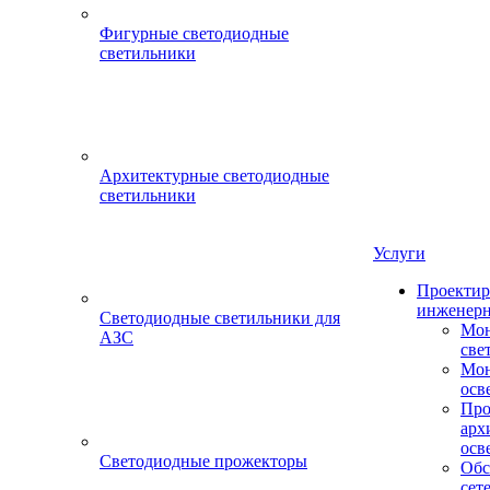
Фигурные светодиодные
светильники
Архитектурные светодиодные
светильники
Услуги
Проектир
инженерн
Светодиодные светильники для
Мон
АЗС
све
Мон
осв
Про
арх
осв
Светодиодные прожекторы
Обс
сет