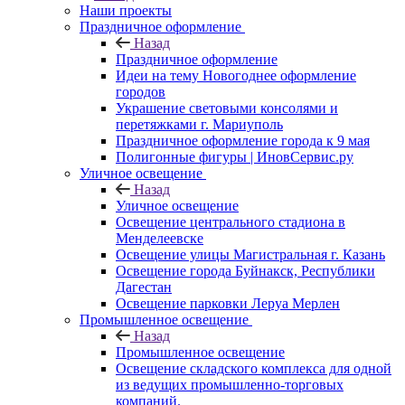
Наши проекты
Праздничное оформление
Назад
Праздничное оформление
Идеи на тему Новогоднее оформление
городов
Украшение световыми консолями и
перетяжками г. Мариуполь
Праздничное оформление города к 9 мая
Полигонные фигуры | ИновСервис.ру
Уличное освещение
Назад
Уличное освещение
Освещение центрального стадиона в
Менделеевске
Освещение улицы Магистральная г. Казань
Освещение города Буйнакск, Республики
Дагестан
Освещение парковки Леруа Мерлен
Промышленное освещение
Назад
Промышленное освещение
Освещение складского комплекса для одной
из ведущих промышленно-торговых
компаний.