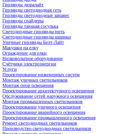
Гирлянды дюралайт
Гирлянды светодиодная сеть
Гирлянды светодиодные занавес
Гирлянды спайдеры
Гирлянды тающая сосулька
Светодиодные гирлянды нить
Светодиодные гирлянды шарики
Уличные гирлянды Белт-Лайт
Макушки на елку
Ограждение для елки
Низковольтное оборудование
Счётчики электроэнергии
Услуги
Проектирование инженерных систем
Монтаж уличных светильников
Монтаж опор освещения
Проектирование архитектурного освещения
Обслуживание сетей наружного освещения
Монтаж промышленных светильников
Проектирование уличного освещения
Проектирование аварийного освещения
Проектирование промышленного освещения
Ремонт светодиодных светильников
Производство светодиодных светильников
Ремонт уличного освещения