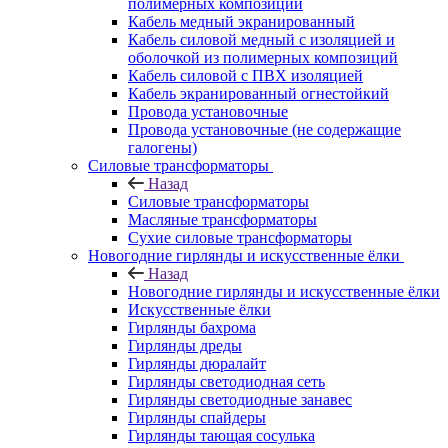
полимерных композиций
Кабель медный экранированный
Кабель силовой медный с изоляцией и
оболочкой из полимерных композиций
Кабель силовой с ПВХ изоляцией
Кабель экранированный огнестойкий
Провода установочные
Провода установочные (не содержащие
галогены)
Силовые трансформаторы
Назад
Силовые трансформаторы
Масляные трансформаторы
Сухие силовые трансформаторы
Новогодние гирлянды и искусственные ёлки
Назад
Новогодние гирлянды и искусственные ёлки
Искусственные ёлки
Гирлянды бахрома
Гирлянды дреды
Гирлянды дюралайт
Гирлянды светодиодная сеть
Гирлянды светодиодные занавес
Гирлянды спайдеры
Гирлянды тающая сосулька