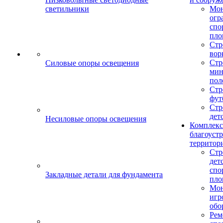
светильники
Мо
огр
спо
пло
Стр
вор
Стр
Силовые опоры освещения
мин
пол
Стр
фут
Стр
дет
Несиловые опоры освещения
Комплекс
благоуст
территор
Стр
дет
спо
Закладные детали для фундамента
пло
Мон
игр
обо
Рем