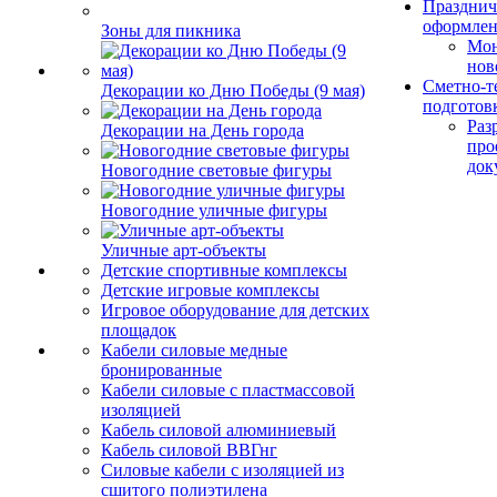
Празднич
оформле
Зоны для пикника
Мо
нов
Сметно-т
Декорации ко Дню Победы (9 мая)
подготов
Раз
Декорации на День города
про
док
Новогодние световые фигуры
Новогодние уличные фигуры
Уличные арт-объекты
Детские спортивные комплексы
Детские игровые комплексы
Игровое оборудование для детских
площадок
Кабели силовые медные
бронированные
Кабели силовые с пластмассовой
изоляцией
Кабель силовой алюминиевый
Кабель силовой ВВГнг
Силовые кабели с изоляцией из
сшитого полиэтилена