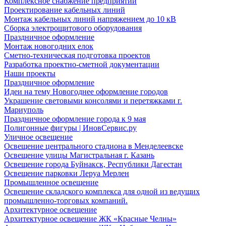
Комплексное снабжение предприятий
Проектирование кабельных линий
Монтаж кабельных линий напряжением до 10 кВ
Сборка электрощитового оборудования
Праздничное оформление
Монтаж новогодних елок
Сметно-техническая подготовка проектов
Разработка проектно-сметной документации
Наши проекты
Праздничное оформление
Идеи на тему Новогоднее оформление городов
Украшение световыми консолями и перетяжками г.
Мариуполь
Праздничное оформление города к 9 мая
Полигонные фигуры | ИновСервис.ру
Уличное освещение
Освещение центрального стадиона в Менделеевске
Освещение улицы Магистральная г. Казань
Освещение города Буйнакск, Республики Дагестан
Освещение парковки Леруа Мерлен
Промышленное освещение
Освещение складского комплекса для одной из ведущих
промышленно-торговых компаний.
Архитектурное освещение
Архитектурное освещение ЖК «Красные Челны»