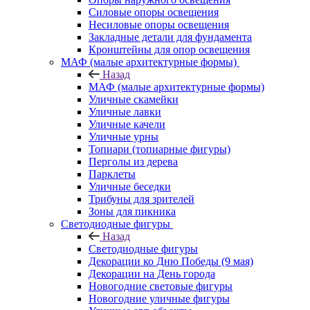
Силовые опоры освещения
Несиловые опоры освещения
Закладные детали для фундамента
Кронштейны для опор освещения
МАФ (малые архитектурные формы)
Назад
МАФ (малые архитектурные формы)
Уличные скамейки
Уличные лавки
Уличные качели
Уличные урны
Топиари (топиарные фигуры)
Перголы из дерева
Парклеты
Уличные беседки
Трибуны для зрителей
Зоны для пикника
Светодиодные фигуры
Назад
Светодиодные фигуры
Декорации ко Дню Победы (9 мая)
Декорации на День города
Новогодние световые фигуры
Новогодние уличные фигуры