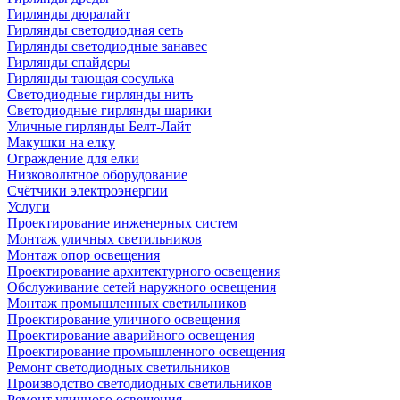
Гирлянды дюралайт
Гирлянды светодиодная сеть
Гирлянды светодиодные занавес
Гирлянды спайдеры
Гирлянды тающая сосулька
Светодиодные гирлянды нить
Светодиодные гирлянды шарики
Уличные гирлянды Белт-Лайт
Макушки на елку
Ограждение для елки
Низковольтное оборудование
Счётчики электроэнергии
Услуги
Проектирование инженерных систем
Монтаж уличных светильников
Монтаж опор освещения
Проектирование архитектурного освещения
Обслуживание сетей наружного освещения
Монтаж промышленных светильников
Проектирование уличного освещения
Проектирование аварийного освещения
Проектирование промышленного освещения
Ремонт светодиодных светильников
Производство светодиодных светильников
Ремонт уличного освещения