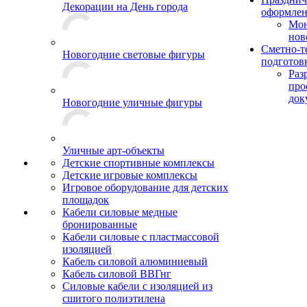
Декорации на День города
оформле
Мо
нов
Сметно-т
Новогодние световые фигуры
подготов
Раз
про
док
Новогодние уличные фигуры
Уличные арт-объекты
Детские спортивные комплексы
Детские игровые комплексы
Игровое оборудование для детских
площадок
Кабели силовые медные
бронированные
Кабели силовые с пластмассовой
изоляцией
Кабель силовой алюминиевый
Кабель силовой ВВГнг
Силовые кабели с изоляцией из
сшитого полиэтилена