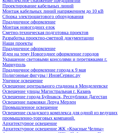
Комплексное снабжение предприятий
Проектирование кабельных линий
Монтаж кабельных линий напряжением до 10 кВ
Сборка электрощитового оборудования
Праздничное оформление
Монтаж новогодних елок
Сметно-техническая подготовка проектов
Разработка проектно-сметной документации
Наши проекты
Праздничное оформление
Идеи на тему Новогоднее оформление городов
Украшение световыми консолями и перетяжками г.
Мариуполь
Праздничное оформление города к 9 мая
Полигонные фигуры | ИновСервис.ру
Уличное освещение
Освещение центрального стадиона в Менделеевске
Освещение улицы Магистральная г. Казань
Освещение города Буйнакск, Республики Дагестан
Освещение парковки Леруа Мерлен
Промышленное освещение
Освещение складского комплекса для одной из ведущих
промышленно-торговых компаний.
Архитектурное освещение
Архитектурное освещение ЖК «Красные Челны»