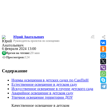
Освещение в детском саду играет важнейшую роль в
обеспечении здорового, безопасного и комфортного
пространства для детей. Правильный световой режим влияет
на зрительное восприятие, общее самочувствие и даже на
поведение воспитанников.
Юрий Анатольевич
Руководитель проектов по освещению
6 февраля 2024 13:00
Время на чтение:
20 мин
⏱
Просмотров:
124
Содержание
Нормы освещения в детских садах по СанПиН
Естественное освещение в детском саду
Искусственное освещение в группе детского сада
Аварийное освещение в детском саду
Уличное освещение территории ДОУ
Качественное освещение в детском