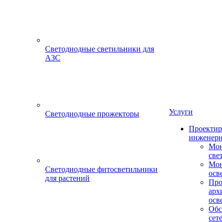
Светодиодные светильники для
АЗС
Услуги
Светодиодные прожекторы
Проектир
инженерн
Мон
све
Мон
Светодиодные фитосветильники
осв
для растений
Про
арх
осв
Обс
сет