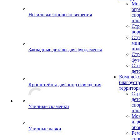
Мо
огр
Несиловые опоры освещения
спо
пло
Стр
вор
Стр
мин
пол
Закладные детали для фундамента
Стр
фут
Стр
дет
Комплекс
благоуст
Кронштейны для опор освещения
территор
Стр
дет
спо
Уличные скамейки
пло
Мон
игр
обо
Уличные лавки
Рем
спо