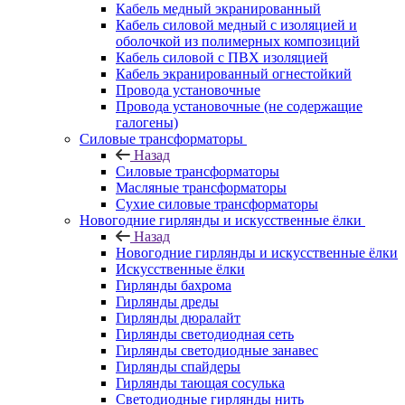
Кабель медный экранированный
Кабель силовой медный с изоляцией и
оболочкой из полимерных композиций
Кабель силовой с ПВХ изоляцией
Кабель экранированный огнестойкий
Провода установочные
Провода установочные (не содержащие
галогены)
Силовые трансформаторы
Назад
Силовые трансформаторы
Масляные трансформаторы
Сухие силовые трансформаторы
Новогодние гирлянды и искусственные ёлки
Назад
Новогодние гирлянды и искусственные ёлки
Искусственные ёлки
Гирлянды бахрома
Гирлянды дреды
Гирлянды дюралайт
Гирлянды светодиодная сеть
Гирлянды светодиодные занавес
Гирлянды спайдеры
Гирлянды тающая сосулька
Светодиодные гирлянды нить