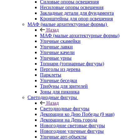
Силовые опоры освещения
Несиловые опоры освещения
Закладные детали для фундамента
Кронштейны для опор освещения
МАФ (малые архитектурные формы)
Назад
МАФ (малые архитектурные формы)
Уличные скамейки
Уличные лавки
Уличные качели
Уличные урны
Топиари (топиарные фигуры)
Перголы из дерева
Парклеты
Уличные беседки
Трибуны для зрителей
Зоны для пикника
Светодиодные фигуры
Назад
Светодиодные фигуры
Декорации ко Дню Победы (9 мая)
Декорации на День города
Новогодние световые фигуры
Новогодние уличные фигуры
Уличные арт-объекты