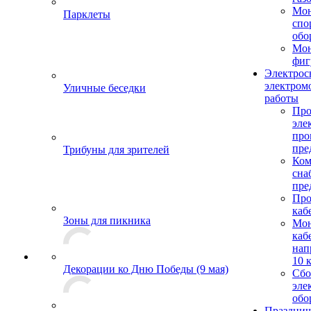
Мо
Парклеты
спо
обо
Мон
фиг
Электрос
электром
Уличные беседки
работы
Про
эле
пр
пре
Трибуны для зрителей
Ком
сна
пре
Про
каб
Зоны для пикника
Мо
каб
нап
10 
Декорации ко Дню Победы (9 мая)
Сбо
эле
обо
Празднич