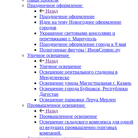
Праздничное оформление
Назад
Праздничное оформление
Идеи на тему Новогоднее оформление
городов
Украшение световыми консолями и
перетяжками г. Мариуполь
Праздничное оформление города к 9 мая
Полигонные фигуры | ИновСервис.ру
Уличное освещение
Назад
Уличное освещение
Освещение центрального стадиона в
Менделеевске
Освещение улицы Магистральная г. Казань
Освещение города Буйнакск, Республики
Дагестан
Освещение парковки Леруа Мерлен
Промышленное освещение
Назад
Промышленное освещение
Освещение складского комплекса для одной
из ведущих промышленно-торговых
компаний.