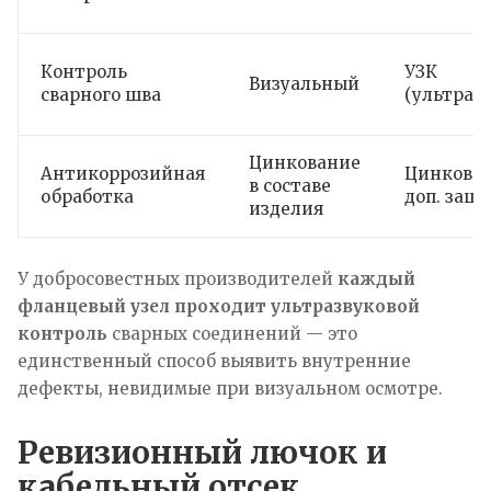
Контроль
УЗК
Визуальный
сварного шва
(ультраз
Цинкование
Антикоррозийная
Цинкован
в составе
обработка
доп. защ
изделия
У добросовестных производителей
каждый
фланцевый узел проходит ультразвуковой
контроль
сварных соединений — это
единственный способ выявить внутренние
дефекты, невидимые при визуальном осмотре.
Ревизионный лючок и
кабельный отсек