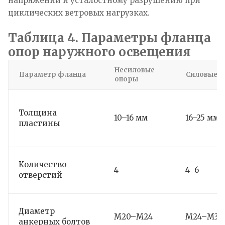
напряжений и усталостному разрушению при
циклических ветровых нагрузках.
Таблица 4. Параметры фланца
опор наружного освещения
Несиловые
Параметр фланца
Силовые 
опоры
Толщина
10–16 мм
16–25 мм
пластины
Количество
4
4–6
отверстий
Диаметр
М20–М24
М24–М36
анкерных болтов