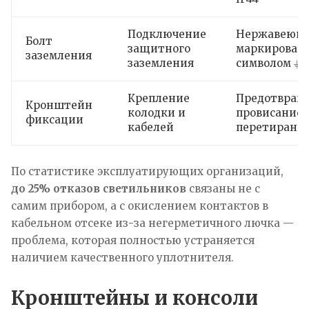
Подключение
Нержавеющ
Болт
защитного
маркирован
заземления
заземления
символом ⏚
Крепление
Предотвращ
Кронштейн
колодки и
провисание 
фиксации
кабелей
перетирани
По статистике эксплуатирующих организаций,
до 25% отказов светильников
связаны не с
самим прибором, а с окислением контактов в
кабельном отсеке из-за негерметичного лючка —
проблема, которая полностью устраняется
наличием качественного уплотнителя.
Кронштейны и консоли