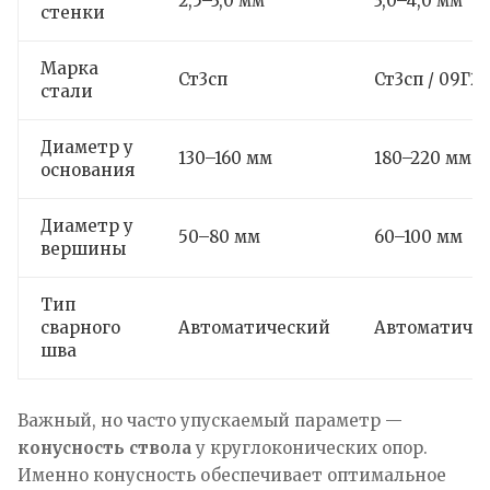
2,5–3,0 мм
3,0–4,0 мм
стенки
Марка
Ст3сп
Ст3сп / 09Г2
стали
Диаметр у
130–160 мм
180–220 мм
основания
Диаметр у
50–80 мм
60–100 мм
вершины
Тип
сварного
Автоматический
Автоматиче
шва
Важный, но часто упускаемый параметр —
конусность ствола
у круглоконических опор.
Именно конусность обеспечивает оптимальное