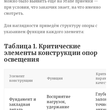
можно было выявить ещё на этапе приёмки —
при условии, что заказчик знает, на что именно
смотреть.
Для наглядности приведём структуру опоры с
указанием функции каждого элемента:
Таблица 1. Критические
элементы конструкции опор
освещения
Критич
Элемент
Функция
параме
конструкции
качеств
Глубин
Восприятие
Фундамент и
заложе
нагрузок,
закладная
точнос
удержание
деталь
анкеро