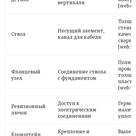
вертикали
[web:42
Толщи
стенки
Несущий элемент,
Ствол
качест
канал для кабеля
сварно
[web:56
Полно
провар
Фланцевый
Соединение ствола
толщи
узел
с фундаментом
пласт
[web:56
Доступ к
Гермет
Ревизионный
электрическим
налич
лючок
соединениям
уплотн
Крепление и
Вылет,
Кронштейн