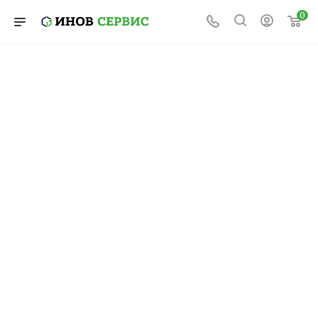
0
Устройство опоры
освещения
Опора освещения — это не просто
металлический столб: это инженерная
конструкция из десятка взаимосвязанных
элементов, каждый из которых выполняет
свою функцию, и отказ любого из них ставит
под угрозу работоспособность всей системы