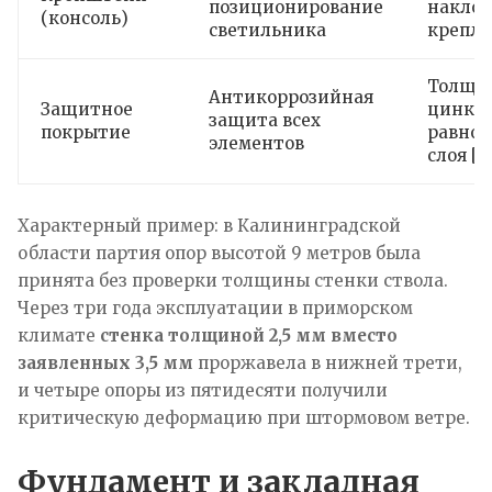
позиционирование
наклон
(консоль)
светильника
крепл
Толщи
Антикоррозийная
Защитное
цинка,
защита всех
покрытие
равном
элементов
слоя [w
Характерный пример: в Калининградской
области партия опор высотой 9 метров была
принята без проверки толщины стенки ствола.
Через три года эксплуатации в приморском
климате
стенка толщиной 2,5 мм вместо
заявленных 3,5 мм
проржавела в нижней трети,
и четыре опоры из пятидесяти получили
критическую деформацию при штормовом ветре.
Фундамент и закладная