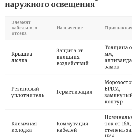
наружного освещения
Элемент
кабельного
Назначение
Признак каче
отсека
Толщина от 
Защита от
Крышка
мм,
внешних
лючка
антивандал
воздействий
замок
Морозостой
Резиновый
EPDM,
Герметизация
уплотнитель
замкнутый
контур
Номинальн
Клеммная
Коммутация
ток от 16А,
колодка
кабелей
степень за
IP44