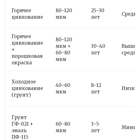
Горячее
80–120
25–30
Средня
цинкование
мкм
лет
Горячее
80–120
цинкование
мкм +
30–40
Выше
+
60–80
лет
средне
порошковая
мкм
окраска
Холодное
40–60
8–12
цинкование
Низка
мкм
лет
(грунт)
Грунт
ГФ-021 +
60–80
3–5
Миним
эмаль
мкм
лет
ПФ-115